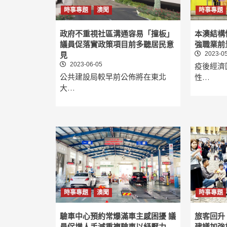
時事專題
澳聞
時事專題
政府不重視社區溝通容易「撞板」
本澳結構
議員促落實政策項目前多聽居民意
強職業前
2023-05
見
2023-06-05
疫後經濟
公共建設局較早前公佈將在東北
性…
大…
時事專題
澳聞
時事專題
驗車中心預約常爆滿車主感困擾 議
旅客回升
員促增人手減重複驗車以紓壓力
建議加強