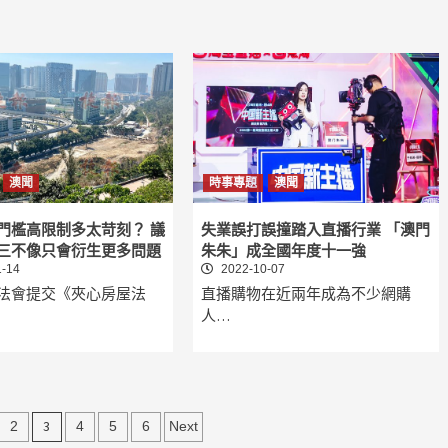
澳聞
時事專題
澳聞
門檻高限制多太苛刻？ 議
失業誤打誤撞踏入直播行業 「澳門
三不像只會衍生更多問題
朱朱」成全國年度十一強
-14
2022-10-07
法會提交《夾心房屋法
直播購物在近兩年成為不少網購
人…
3
2
4
5
6
Next