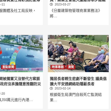
-11
2023-03-27
服團體及社工局反映，
《分層建築物管理商業業務法》
將…
重點新聞
時事專題
澳聞
閘被擱置又沒替代方案捱
獨居長者輕生悲劇不斷發生 議員倡
批政府沒承擔隨意推翻防災
擴大平安通網絡助隱蔽長者
2023-02-14
-20
根據衛生局澳門自殺死亡監測結
,350萬元進行內港…
果…