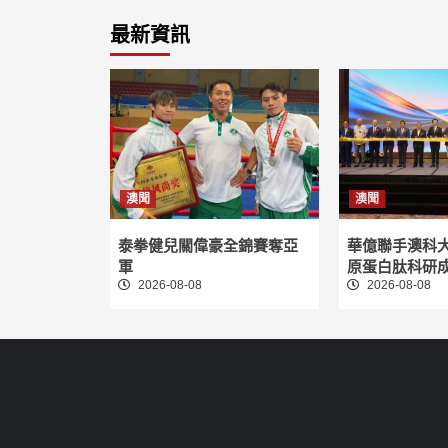
章
最新資訊
分
頁
澳聞
澳聞
泰拳健兒關偉豪全錦賽奪亞
華億聯手澳科
軍
原蛋白肽科研
2026-08-08
2026-08-08