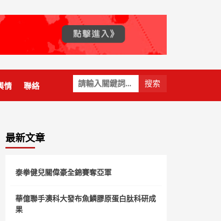
關
輿情
聯絡
鍵
字:
最新文章
泰拳健兒關偉豪全錦賽奪亞軍
華億聯手澳科大發布魚鱗膠原蛋白肽科研成
果