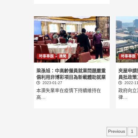
時事專題
澳聞
時事專題
梁孫旭：中高齡僱員就業問題嚴重
夾屋申請
倡利用非博彩項目為新載體助就業
員批政策
2023-01-27
2022-11
本澳失業率在疫情下持續維持在
政府向立
高…
律…
文
Previous
1