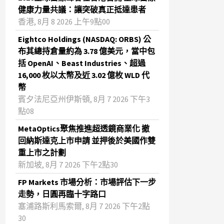
健康力量共議：讓突破真正抵達患者
香港, 8月 8 2026 上午9點00
Eightco Holdings (NASDAQ: ORBS) 公
布其總持倉量約為 3.78 億美元，當中包
括 OpenAI、Beast Industries、超過
16,000 枚以太幣及近 3.02 億枚 WLD 代
幣
賓夕法尼亞州伊斯頓, 8月 7 2026 下午3
點08
MetaOptics聚焦推進超透鏡商業化 撤
回納斯達克上市申請 並押後於美國作雙
重上市之計劃
新加坡, 8月 7 2026 下午2點30
FP Markets 市場分析：市場評估下一步
走勢，日圓再臨十字路口
塞浦路斯利馬索爾, 8月 7 2026 下午2點
30