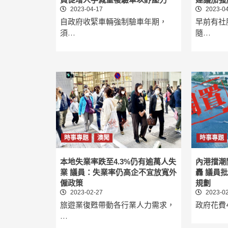
2023-04-17
2023-04
自政府收緊車輛強制驗車年期，
早前有社
須…
隨…
時事專題
澳聞
時事專題
本地失業率跌至4.3%仍有逾萬人失
內港擋潮
業 議員：失業率仍高企不宜放寬外
轟 議員
僱政策
規劃
2023-02-27
2023-02
旅遊業復甦帶動各行業人力需求，
政府花費4
…