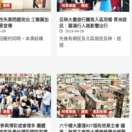
澳聞
時事專題
澳聞
性失業問題突出 工聯冀加
反映大量旅行團客入區用餐 青洲居
景宣傳
民：塞滿行人路影響出行
-09
2023-04-28
回暖的同時，本澳結構
先後有網民及北區居民反映，旅
遊…
澳聞
時事專題
澳聞
重點新聞
 參與博彩或會增多 團體
六千幢大廈僅837個有效業主會 議
旅客負責任博彩預防宣傳
員：無業主會致大廈維修舉步維艱