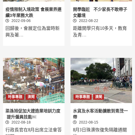
疫情限制入境政策 會展業界連
開學臨近 不少家長不敢帶子
續3年業務大跌
女離境
2022-09-06
2022-08-22
回歸後，會展定位為當時新
距離開學只有10多天，教育
興及著…
及青…
時事專題
澳聞
時事專題
澳聞
梁孫旭促加大建造業培訓力度
水貨及水客活動擴散到青茂一
提升僱員技能￼
帶
2022-08-18
2022-08-15
行政長官在8月出席立法會答
8月3日珠澳恢復免隔離通關