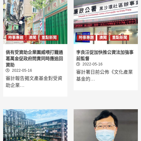
時事專題
澳聞
重點新聞
時事專題
澳聞
重點新聞
倘有受資助企業圍威喂打籠通
李良汪促加快推公資法加強事
葛萬金促政府問責同時應追回
前監督
2022-05-16
資助
2022-05-16
審計署日前公佈《文化產業
審計報告揭文產基金對受資
基金的…
助企業…