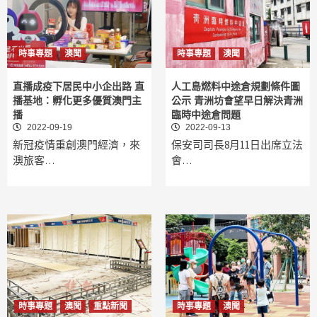
時事專題
澳聞
時事專題
澳聞
直播成疫下居民中小企出路 直
人工島燃料中途倉規劃條件圖
播基地：孵化更多優質澳門主
公示 青洲坊會望早日解決青洲
播
臨時中途倉問題
2022-09-19
2022-09-13
新冠疫情重創澳門經濟，來
保安司司長8月11日出席立法
澳旅客…
會…
時事專題
澳聞
重點新聞
時事專題
澳聞