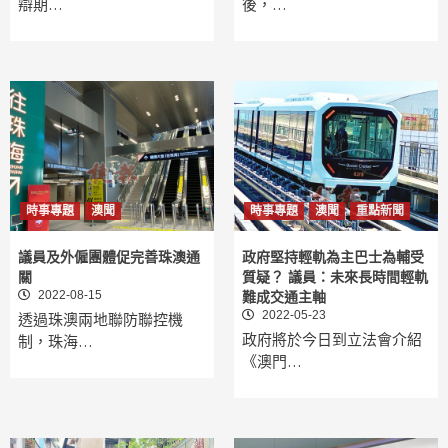
辯期…
後，…
時事專題
澳聞
時事專題
澳聞
重點新聞
議員及外僱團體促完善珠澳通
政府堅持輕軌為主巴士為輔受
關
質疑？ 議員：未來長時間輕軌
2022-08-15
難成交通主軸
2022-05-23
透過珠澳兩地聯防聯控機
政府將於今日到立法會介紹
制，珠海…
《澳門…