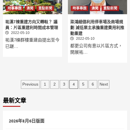
時事專題
澳聞
重點新聞
時事專題
澳聞
重點新聞
祐漢7棟重建方向又轉軚？ 議
梁鴻細倡利用停車場及商場規
員：片區重建利時間成本管理
劃 減低業主承擔重建費用利推
2022-05-10
動重建
2022-05-10
祐漢7棟群樓重建由提出至今
都更公司有意以片區方式，
已蹉…
開展祐…
文
4
Previous
1
2
3
5
6
Next
章
最新文章
分
頁
2026年8月6日版面