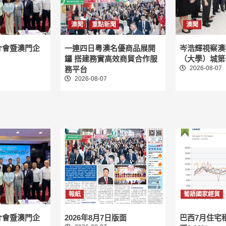
澳門居民超重肥
嚴峻 衛局：冀
澳聞
重點新聞
澳聞
4
重比例上升趨勢
介會暨澳門企
一連四日粵澳名優商品展開
岑浩輝視察澳
時事專題
重點新
鑼 搭建務實高效商貿合作服
（大學）城第
11間衞星場存續
2026-08-07
務平台
2026-08-07
會關注 學者：
5
結業亦不影響賭
時事專題
澳聞
房聯倡澳門人口
至百萬 冀優化
1
開放大學生留澳
時事專題
澳聞
高鐵擬入琴澳八
通京 澳門融入
報紙
葡語國家經貿
2
迎來「軌道革命
介會暨澳門企
2026年8月7日版面
巴西7月住宅
時事專題
澳聞