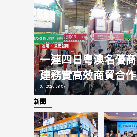
澳聞
重點新聞
動 旅
一連四日粵澳名優商
建務實高效商貿合作
2026-08-07
新聞