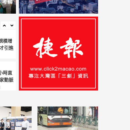
 考察
聞
備受社
料衛星場
收
澳聞
重點新聞
企代表交流推動互利
閩澳
規模增
人才引進
同發展宣介深化合作
福州舉
業更好
展新
小時直
國家動脈
2026-08-05
」
區防火
提升災害