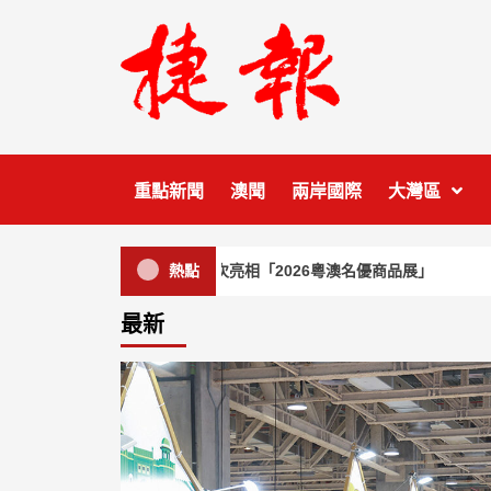
Skip
to
content
重點新聞
澳聞
兩岸國際
大灣區
麗景灣「森」餐廳首次亮相「2026粵澳名優商品展」
熱點
最新