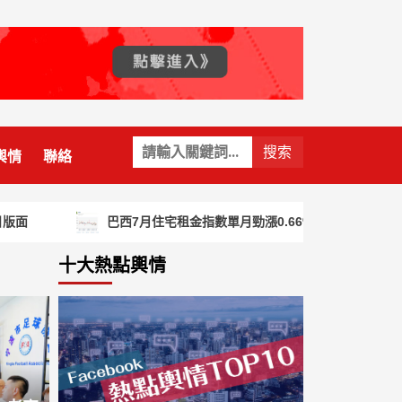
小時直
關
國家動脈
輿情
聯絡
鍵
」
字:
面
巴西7月住宅租金指數單月勁漲0.66%
今秋日
區防火
提升災害
十大熱點輿情
胖問題
抑居民超