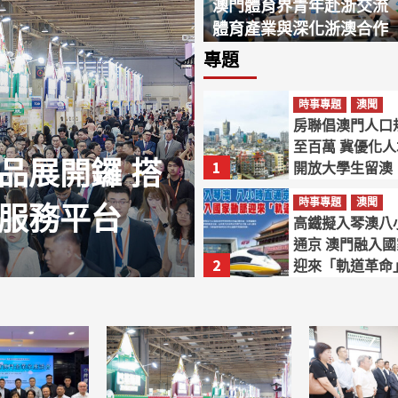
澳門體育界青年赴浙交流
時事專題
重點新
體育產業與深化浙澳合作
11間衞星場存續
2026-08-07
會關注 學者：
專題
5
結業亦不影響賭
澳聞
重點新聞
時事專題
澳聞
岑浩輝與閩
房聯倡澳門人口
至百萬 冀優化
連城記
品展開鑼 搭
共贏 區域協
1
開放大學生留澳
善用政策推動生物醫藥產
時事專題
澳聞
發展
服務平台
提質發展
高鐵擬入琴澳八
2026-08-06
通京 澳門融入
2026-08-06
2
迎來「軌道革命
時事專題
澳聞
促檢視全澳小販
設施 李良汪：
3
防禦能力
時事專題
澳聞