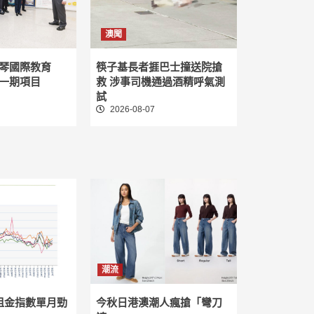
胖問題
抑居民超
澳聞
琴國際教育
筷子基長者捱巴士撞送院搶
聞
一期項目
救 涉事司機通過酒精呼氣測
備受社
試
料衛星場
2026-08-07
收
規模增
人才引進
小時直
國家動脈
潮流
」
租金指數單月勁
今秋日港澳潮人瘋搶「彎刀