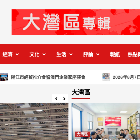
時事專題
澳聞
高鐵擬入琴澳八
通京 澳門融入
經濟
文化
生活
評論
報紙
熱點
2
迎來「軌道革命
時事專題
澳聞
陽江市經貿推介會暨澳門企業家座談會
2026年8月7日版
促檢視全澳小販
設施 李良汪：
大灣區
3
防禦能力
時事專題
澳聞
澳門居民超重肥
嚴峻 衛局：冀
4
重比例上升趨勢
大灣區