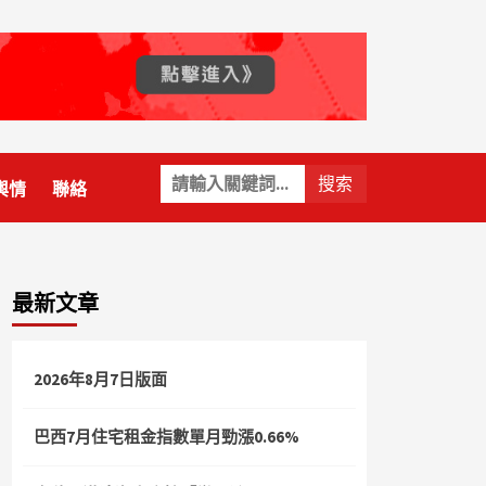
關
輿情
聯絡
鍵
字:
最新文章
2026年8月7日版面
巴西7月住宅租金指數單月勁漲0.66%