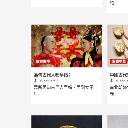
紹…
細說古時
寫我中華
為何古代人都早婚?
中國古代
2022-09-28
2022-09
眾所周知古代人早婚，早到女子
南北朝婦
1…
是…