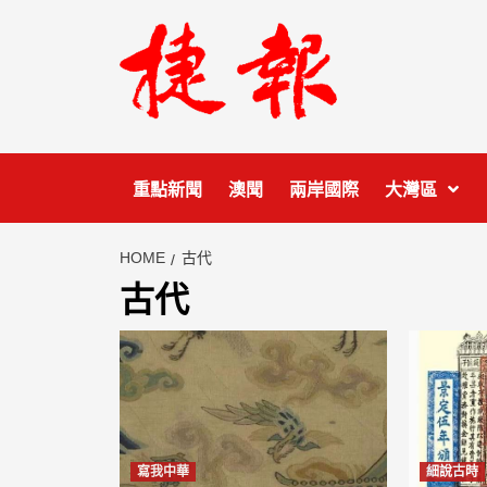
Skip
to
content
重點新聞
澳聞
兩岸國際
大灣區
HOME
古代
古代
寫我中華
細說古時