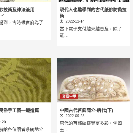
鈔技術及律法兼用
現代人也難學到的古代紙鈔防偽技
-21
術
2022-12-14
提到，古時候官府為了
當下電子支付越來越普及，除了
能…
寫我中華
民俗手工藝—織造篇
中國古代首飾簡介-唐代(下)
2022-09-28
-20
唐代的首飾紋樣豐富多彩，例如
前給各位讀者系統地介
玉…