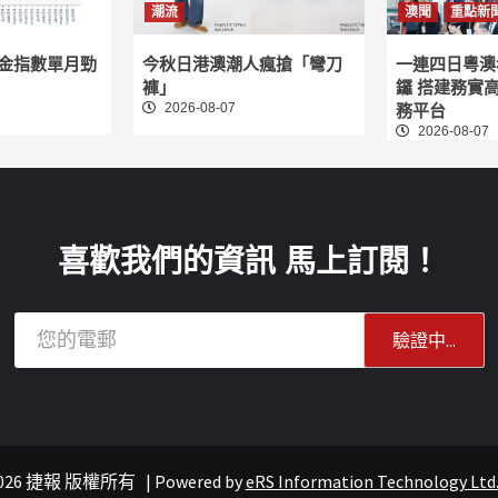
潮流
澳聞
重點新
租金指數單月勁
今秋日港澳潮人瘋搶「彎刀
一連四日粵澳
褲」
鑼 搭建務實
2026-08-07
務平台
2026-08-07
喜歡我們的資訊 馬上訂閱！
© 2026 捷報 版權所有
|
Powered by
eRS Information Technology Ltd