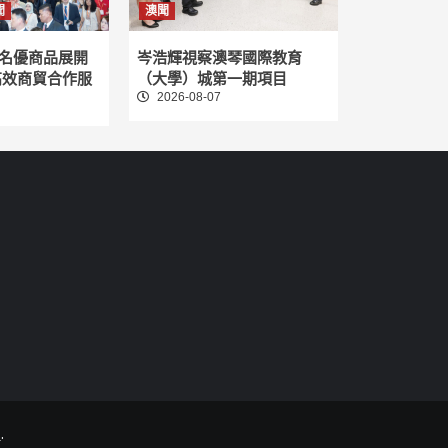
聞
澳聞
名優商品展開
岑浩輝視察澳琴國際教育
高效商貿合作服
（大學）城第一期項目
2026-08-07
.
.