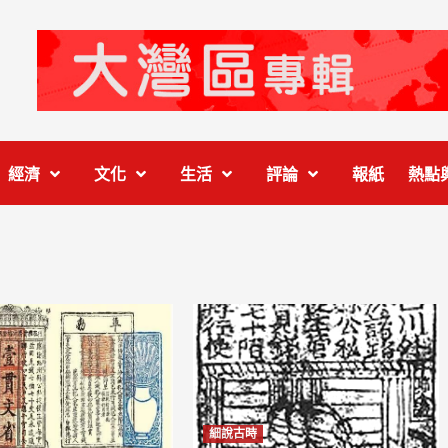
經濟
文化
生活
評論
報紙
熱點
細說古時