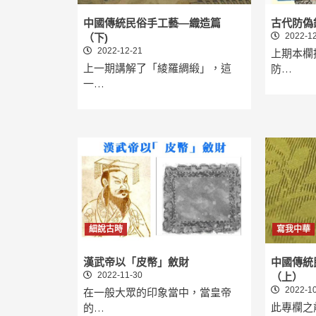
中國傳統民俗手工藝—織造篇
古代防偽
2022-12
（下)
2022-12-21
上期本欄
上一期講解了「綾羅綢緞」，這
防…
一…
細說古時
寫我中華
漢武帝以「皮幣」斂財
中國傳統
2022-11-30
（上）
2022-10
在一般大眾的印象當中，當皇帝
此專欄之
的…