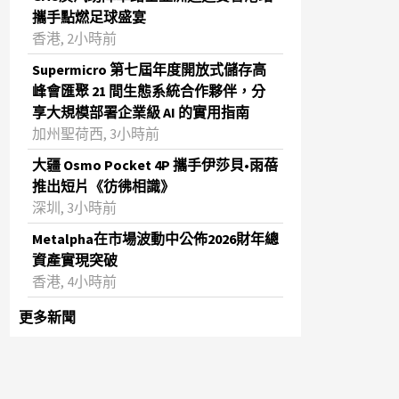
攜手點燃足球盛宴
香港, 2小時前
Supermicro 第七屆年度開放式儲存高
峰會匯聚 21 間生態系統合作夥伴，分
享大規模部署企業級 AI 的實用指南
加州聖荷西, 3小時前
大疆 Osmo Pocket 4P 攜手伊莎貝•雨蓓
推出短片《彷彿相識》
深圳, 3小時前
Metalpha在市場波動中公佈2026財年總
資產實現突破
‌香港, 4小時前
更多新聞