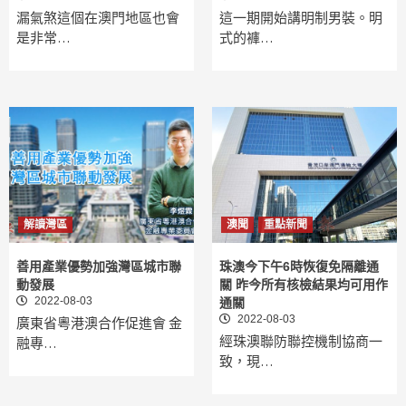
漏氣煞這個在澳門地區也會
這一期開始講明制男裝。明
是非常…
式的褲…
解讀灣區
澳聞
重點新聞
善用產業優勢加強灣區城市聯
珠澳今下午6時恢復免隔離通
動發展
關 昨今所有核檢結果均可用作
2022-08-03
通關
2022-08-03
廣東省粵港澳合作促進會 金
經珠澳聯防聯控機制協商一
融專…
致，現…