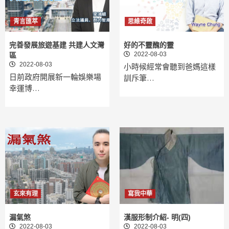
青言匯萃
思維奇啟
完善發展旅遊基建 共建人文灣
好的不靈醜的靈
2022-08-03
區
2022-08-03
小時候經常會聽到爸媽這樣
日前政府開展新一輪娛樂場
訓斥筆…
幸運博…
玄來有理
寫我中華
漏氣煞
漢服形制介紹- 明(四)
2022-08-03
2022-08-03