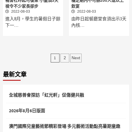
補習社昨起可復業 小童須3天
穩定期內不可辦200人或以上
檢令不少家長卻步
飲宴
2022-08-03
2022-08-03
進入8月，學生的暑假日子餘
由昨日起餐廳堂食須出示3天
下一…
內核…
文
1
2
Next
章
最新文章
分
頁
全城慈善會探訪「虹光軒」促傷健共融
2026年8月6日版面
澳門國際兒童藝術節精彩登場 多元藝術活動點亮暑期童趣