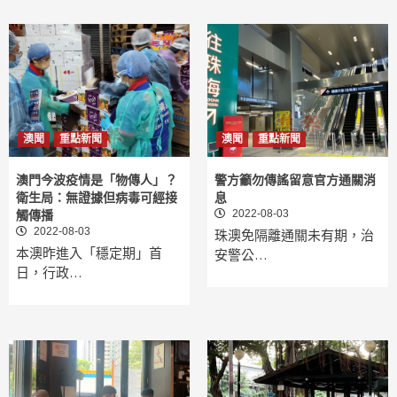
澳聞
重點新聞
澳聞
重點新聞
澳門今波疫情是「物傳人」？
警方籲勿傳謠留意官方通關消
衛生局：無證據但病毒可經接
息
2022-08-03
觸傳播
2022-08-03
珠澳免隔離通關未有期，治
本澳昨進入「穩定期」首
安警公…
日，行政…