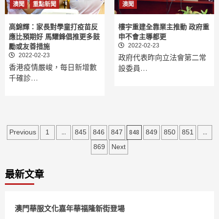
澳聞
重點新聞
澳聞
高錦輝：家長對學童打疫苗反
樓宇重建全靠業主推動 政府重
應比預期好 馬耀鋒倡推更多鼓
申不會主導都更
2022-02-23
勵或友善措施
2022-02-23
政府代表昨向立法會第二常
香港疫情嚴峻，每日新增數
設委員…
千確診…
文
...
848
...
Previous
1
845
846
847
849
850
851
章
869
Next
分
最新文章
頁
澳門華服文化嘉年華福隆新街登場