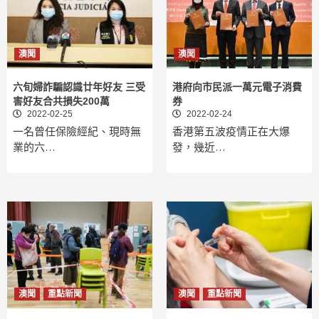
澳聞
澳聞
六旬婦詐騙認識廿年好友 三受
港府向市民派一萬元電子消費
害好友合共損失200萬
券
2022-02-25
2022-02-24
一名曾任保險經紀、現時無
香港第五波疫情正在大爆
業的六…
發，幾近…
澳聞
重點新聞
澳聞
重點新聞