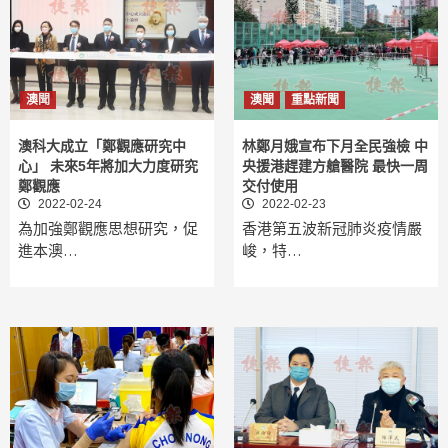
澳聞
澳聞
重點新聞
澳科大成立「鄭觀應研究中
林鄭月娥宣布下月全民強檢 中
心」 未來5年將加大力度研究
央援港趕建方艙醫院 最快一周
鄭觀應
交付使用
2022-02-24
2022-02-23
為加強鄭觀應思想研究，促
香港第五波新冠肺炎疫情嚴
進本澳…
峻，特…