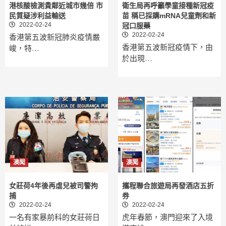
港核酸檢測貴鄰近城市幾倍 市
衛生局再呼籲學童接種新冠疫
民質疑涉利益輸送
苗 稱已採購mRNA兒童劑和新
2022-02-24
冠口服藥
2022-02-24
香港第五波新冠肺炎疫情嚴
香港第五波新冠疫情下，由
峻，特…
於出現…
澳聞
澳聞
女莊荷4年後再虐兒被司警拘
攜程聯合旅遊局再發酒店五折
捕
券
2022-02-24
2022-02-24
一名有家暴前科的女莊荷日
虎年春節，澳門迎來了入境