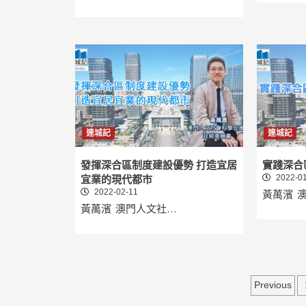
連城記
連城記
發揮深合區制度建設優勢 打造宜居
實踐深合
2022-01
宜業的現代都市
2022-02-11
黃萬濱 
黃萬濱 澳門人文社…
文
Previous