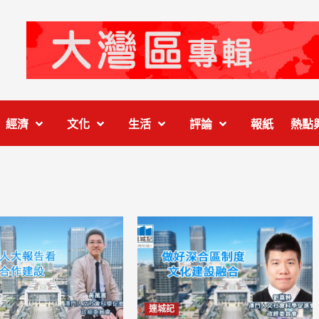
經濟
文化
生活
評論
報紙
熱點
連城記