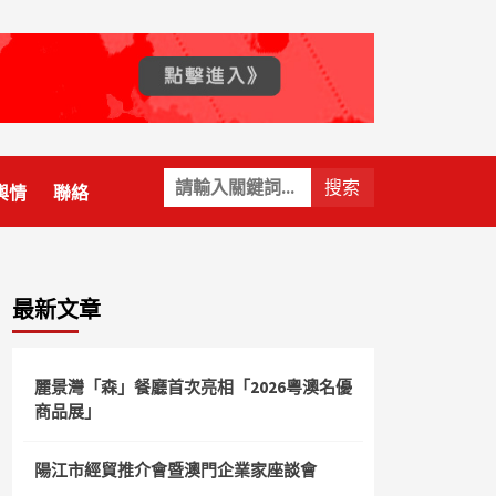
關
輿情
聯絡
鍵
字:
最新文章
麗景灣「森」餐廳首次亮相「2026粵澳名優
商品展」
陽江市經貿推介會暨澳門企業家座談會