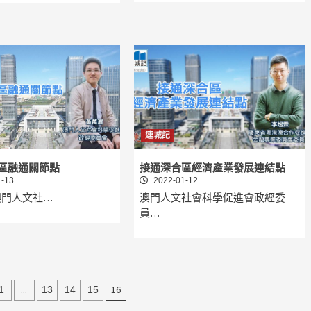
連城記
區融通關節點
接通深合區經濟產業發展連結點
-13
2022-01-12
澳門人文社…
澳門人文社會科學促進會政經委
員…
...
16
1
13
14
15