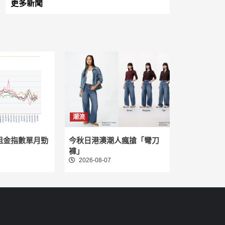
更多新聞
潮流
租金指數單月勁
今秋日港澳潮人瘋搶「彎刀
褲」
2026-08-07