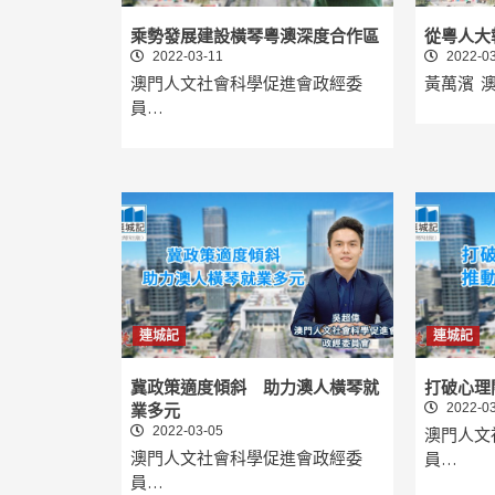
乘勢發展建設橫琴粵澳深度合作區
從粵人大
2022-03-11
2022-03
澳門人文社會科學促進會政經委
黃萬濱 
員…
連城記
連城記
冀政策適度傾斜 助力澳人橫琴就
打破心理
2022-03
業多元
2022-03-05
澳門人文
澳門人文社會科學促進會政經委
員…
員…