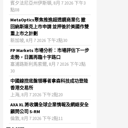
賓夕法尼亞州伊斯頓, 8月 7 2026 下午3
點08
MetaOptics聚焦推進超透鏡商業化 撤
回納斯達克上市申請 並押後於美國作雙
重上市之計劃
新加坡, 8月 7 2026 下午2點30
FP Markets 市場分析：市場評估下一步
走勢，日圓再臨十字路口
塞浦路斯利馬索爾, 8月 7 2026 下午2點
30
中國線控底盤領導者拿森科技成功登陸
香港交易所
上海, 8月 7 2026 下午2點20
AXA XL 將收購全球企業情報及網絡安全
顧問公司 S-RM
倫敦, 8月 7 2026 下午2點11