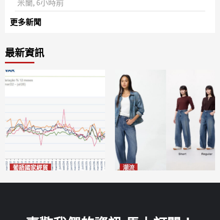
米蘭, 6小時前
更多新聞
最新資訊
葡語國家經貿
潮流
巴西7月住宅租金指數單月勁
今秋日港澳潮人瘋搶「彎刀
漲0.66%
褲」
2026-08-07
2026-08-07