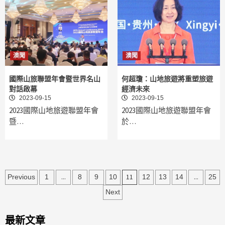
澳聞
澳聞
國際山旅聯盟年會暨世界名山
何超瓊：山地旅遊將重塑旅遊
對話啟幕
經濟未來
2023-09-15
2023-09-15
2023國際山地旅遊聯盟年會
2023國際山地旅遊聯盟年會
暨…
於…
文
...
11
...
Previous
1
8
9
10
12
13
14
25
章
Next
分
最新文章