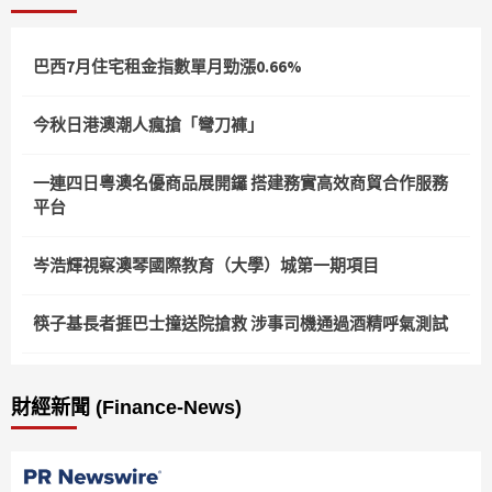
頁
巴西7月住宅租金指數單月勁漲0.66%
今秋日港澳潮人瘋搶「彎刀褲」
一連四日粵澳名優商品展開鑼 搭建務實高效商貿合作服務
平台
岑浩輝視察澳琴國際教育（大學）城第一期項目
筷子基長者捱巴士撞送院搶救 涉事司機通過酒精呼氣測試
財經新聞 (Finance-News)