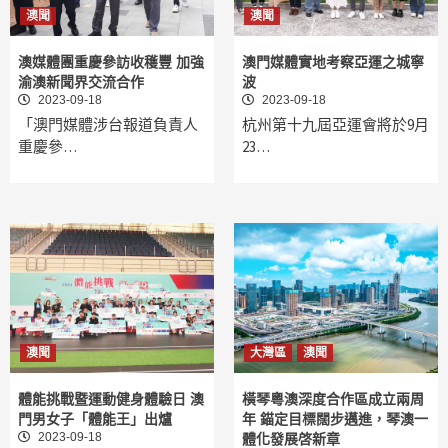
澳聞
澳聞
澳媒體團重慶參訪收穫豐 加強
澳門媒體實地考察亞運之城寧
渝澳新聞界交流合作
波
2023-09-18
2023-09-18
「澳門媒體涉台報道負責人
杭州第十九屆亞運會將於9月
重慶參…
23…
澳聞
大灣區
澳聞
體能挑戰暨運動健身體驗日 澳
橫琴粵澳深度合作區成立兩周
門男女子「體能王」出爐
年 錨定目標闊步邁進，琴澳一
2023-09-18
體化發展啓新章