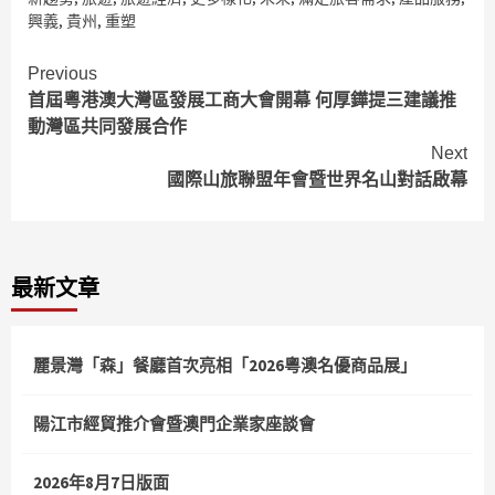
興義
,
貴州
,
重塑
Continue
Previous
首屆粵港澳大灣區發展工商大會開幕 何厚鏵提三建議推
Reading
動灣區共同發展合作
Next
國際山旅聯盟年會暨世界名山對話啟幕
最新文章
麗景灣「森」餐廳首次亮相「2026粵澳名優商品展」
陽江市經貿推介會暨澳門企業家座談會
2026年8月7日版面