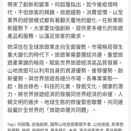
帶來了創新和變革。何超瓊指出，如今後疫情時
代，不但旅客的興趣，旅遊趨勢，消費習慣，以至
業界的經營模式都有著翻天覆地的變化。在新業態
新趨勢下，大家要加強創新，提供更多樣化的旅遊
產品和服務，以滿足旅客的需求。
她深信在全球旅遊業走向全面復甦，市場格局發生
重大變化的時代下，旅遊業需要團結共建，重塑旅
遊產業鏈的格局，賦能世界旅遊經濟高品質發展。
山地旅遊可以利用自身的資源優勢、後發優勢、創
新優勢，與世界旅遊各細分市場、各專業業態一
起，融合綠色、科技的元素，發掘文化、健康的潛
力，將世界旅遊經濟的發展同世界經濟的命運、人
類文明的進步、地球生態的修復緊密聯繫，共同建
設屬於全世界的「旅遊命運共同體」。
Tags:
何超瓊
,
加強創新
,
國際山地旅遊聯盟年會
,
山地旅遊
,
新業態
新趨勢
,
旅遊
,
旅遊經濟
,
更多樣化
,
未來
,
滿足旅客需求
,
產品服務
,