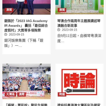
澳聞
澳聞
銀娛於「2023 IAG Academy
琴澳合作兩周年主題展講述琴
IR Awards」 囊括「最佳綜合
澳融合新故事
2023-09-15
度假村」大獎等多項殊榮
2023-09-15
自9月11日起，由橫琴粵澳深
銀河娛樂集團（下稱「銀
度…
娛」）一…
大灣區
澳聞
時論
「橫琴．菁彩說」暨民生服務
建設好粵港澳大灣區利及國家