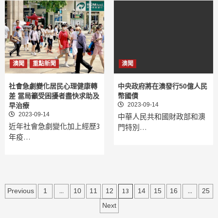
澳聞
重點新聞
澳聞
社會急劇變化居民心理健康轉
中央政府將在澳發行50億人民
差 當局籲受困擾者盡快求助及
幣國債
2023-09-14
早治療
2023-09-14
中華人民共和國財政部和澳
近年社會急劇變化加上經歷3
門特別…
年疫…
文
...
13
...
Previous
1
10
11
12
14
15
16
25
章
Next