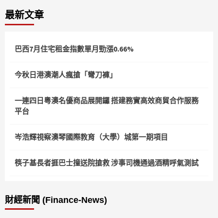
分
最新文章
頁
巴西7月住宅租金指數單月勁漲0.66%
今秋日港澳潮人瘋搶「彎刀褲」
一連四日粵澳名優商品展開鑼 搭建務實高效商貿合作服務
平台
岑浩輝視察澳琴國際教育（大學）城第一期項目
筷子基長者捱巴士撞送院搶救 涉事司機通過酒精呼氣測試
財經新聞 (Finance-News)