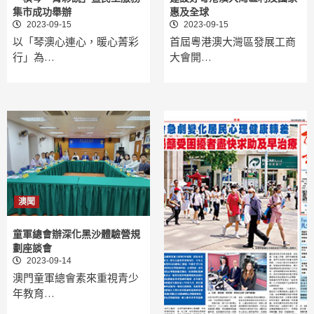
集市成功舉辦
惠及全球
2023-09-15
2023-09-15
以「琴澳心連心，暖心菁彩
首屆粵港澳大灣區發展工商
行」為…
大會開…
澳聞
童軍總會辦深化黑沙體驗營規
劃座談會
2023-09-14
澳門童軍總會素來重視青少
年教育…