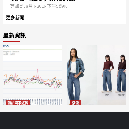
芝加哥, 8月 6 2026 下午5點00
更多新聞
最新資訊
葡語國家經貿
潮流
巴西7月住宅租金指數單月勁
今秋日港澳潮人瘋搶「彎刀
漲0.66%
褲」
2026-08-07
2026-08-07