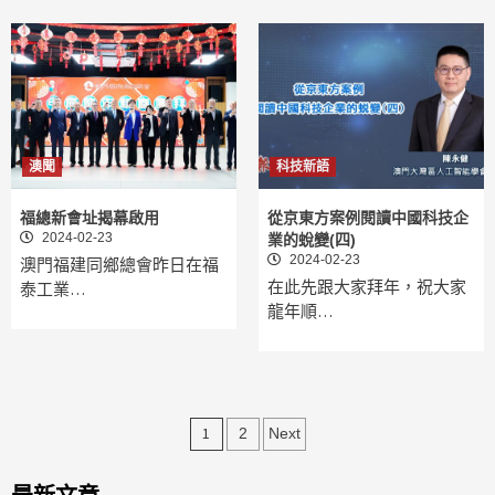
澳聞
科技新語
福總新會址揭幕啟用
從京東方案例閱讀中國科技企
2024-02-23
業的蛻變(四)
2024-02-23
澳門福建同鄉總會昨日在福
在此先跟大家拜年，祝大家
泰工業…
龍年順…
文
1
2
Next
章