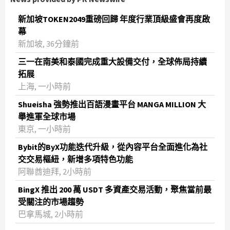
新加坡TOKEN2049重磅回歸 年度行業頂級盛會再度啟
幕
新加坡, 36分鐘前
三一在南美和泰國完成重大設備交付，全球佈局持續
拓展
上海, 一小時前
Shueisha 強勢推出百語漫畫平台 MANGA MILLION 大
舉進軍全球市場
東京, 一小時前
Bybit的ByX功能迭代升級，從內容平台全面進化為社
交交易樞紐，新增多項特色功能
阿聯酋迪拜, 2小時前
BingX 推出 200 萬 USDT 多資產交易活動，聚焦當前最
受關注的市場趨勢
巴拿馬城, 2小時前