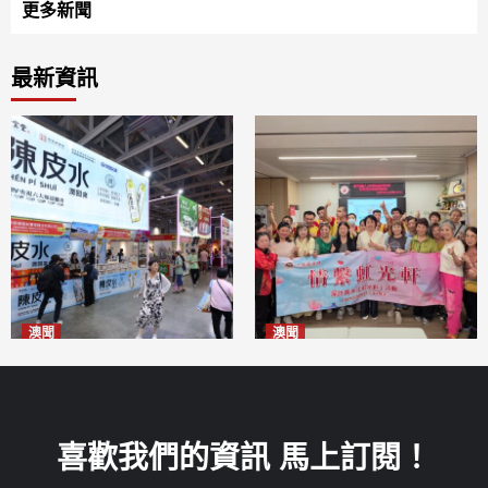
更多新聞
最新資訊
澳聞
澳聞
新寶堂參展粵澳名優拓闊銷售
全城慈善會探訪「虹光軒」促
渠道
傷健共融
2026-08-06
2026-08-06
喜歡我們的資訊 馬上訂閱！