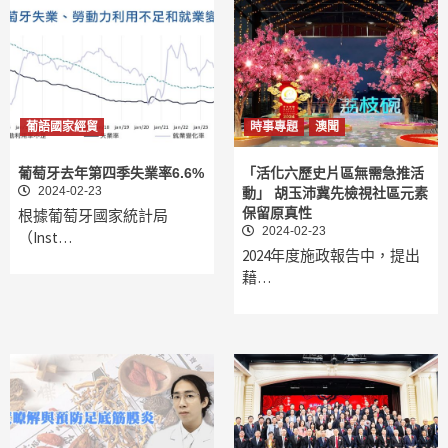
葡語國家經貿
時事專題
澳聞
葡萄牙去年第四季失業率6.6%
「活化六歷史片區無需急推活
2024-02-23
動」 胡玉沛冀先檢視社區元素
保留原真性
根據葡萄牙國家統計局
2024-02-23
（Inst…
2024年度施政報告中，提出
藉…