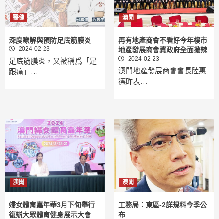
醫健
澳聞
深度瞭解與預防足底筋膜炎
再有地產商會不看好今年樓市
2024-02-23
地產發展商會冀政府全面撤辣
2024-02-23
足底筋膜炎，又被稱爲「足
澳門地產發展商會會長陸惠
跟痛」…
德昨表…
澳聞
澳聞
婦女體育嘉年華3月下旬舉行
工務局：東區-2詳規料今季公
復辦大眾體育健身展示大會
布