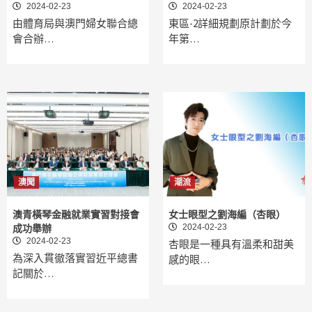
2024-02-23
2024-02-23
由體育局與澳門婦女聯合總
東區-2詳細規劃原計劃於今
會合辦…
年第…
澳聞
潮流
澳青橫琴金融就業實習對接會
女士眼型之劉海編（杏眼）
2024-02-23
成功舉辦
2024-02-23
杏眼是一種具有溫柔和甜美
為深入貫徹落實習近平總書
感的眼…
記關於…