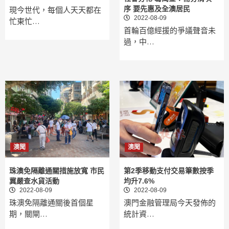
序 要先惠及全澳居民
現今世代，每個人天天都在
2022-08-09
忙東忙…
首輪百億經援的爭議聲音未
過，中…
澳聞
澳聞
珠澳免隔離通關措施放寬 市民
第2季移動支付交易筆數按季
冀嚴查水貨活動
均升7.6%
2022-08-09
2022-08-09
珠澳免隔離通關後首個星
澳門金融管理局今天發佈的
期，關閘…
統計資…