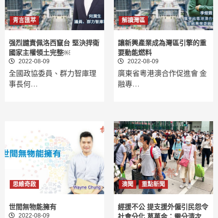
青言匯萃
解讀灣區
强烈譴責佩洛西竄台 堅決捍衛
讓新興產業成為灣區引擎的重
國家主權領土完整￼
要動能燃料
2022-08-09
2022-08-09
全國政協委員、群力智庫理
廣東省粵港澳合作促進會 金
事長何…
融專…
思維奇啟
澳聞
重點新聞
世間無物能擁有
經援不公 提支援外僱引民怨令
2022-08-09
社會分化 葛萬金：需分清次