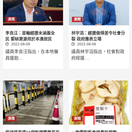
澳聞
澳聞
李良汪：首輪經援未涵蓋全
林宇滔：經援做得差令社會分
民 緊缺資源用於本澳居民
裂 政府應表立場
2022-08-09
2022-08-09
議員李良汪指出，在本地僱
議員林宇滔指出，社會對政
員援助…
府經援…
澳聞
澳聞