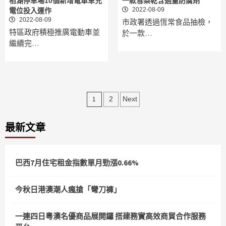
栢湖停車場10個新增電單車充
一款雪梨乾含過量防腐劑
2022-08-09
電位投入運作
2022-08-09
市政署透過恆常食品抽檢，
特區政府積極推廣電動車並
於一款…
繼續完…
文
1
2
Next
章
最新文章
分
頁
巴西7月住宅租金指數單月勁漲0.66%
今秋日港澳潮人瘋搶「彎刀褲」
一連四日粵澳名優商品展開鑼 搭建務實高效商貿合作服務