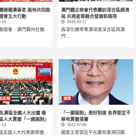
團辦穗澳春茗 兩地共同啟
澳門體企商會代表團訪深合區經濟
運會五大行動
局 共商産業融合發展新路徑
-18
2025-03-17
聯誼會、澳門廣州社團
爲深化橫琴粵澳深度深合區與澳
門…
點新聞
澳聞
2名澳區全國人大出爐 楊
「一國兩制」是好制度 各界堅定不
區人大貫徹「一國兩制」
移地貫徹落實
-13
2022-07-05
4屆全國人大代表選舉選…
國家主席習近平在慶祝香港回歸