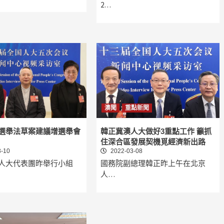
2…
澳聞
重點新聞
選舉法草案建議增選舉會
韓正冀澳人大做好3重點工作 籲抓
住深合區發展契機覓經濟新出路
-10
2022-03-08
人大代表團昨舉行小組
國務院副總理韓正昨上午在北京
人…