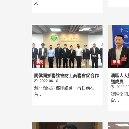
大…
澳聞
澳聞
閩侯同鄉聯誼會訪工商聯會促合作
澳區人大
2022-06-10
議成員
2022-03
澳門閩侯同鄉聯誼會一行日前在
澳區全國
首…
會…