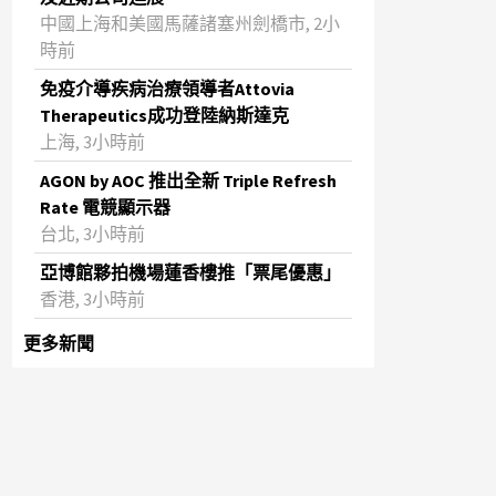
中國上海和美國馬薩諸塞州劍橋市, 2小
時前
免疫介導疾病治療領導者Attovia
Therapeutics成功登陸納斯達克
上海, 3小時前
AGON by AOC 推出全新 Triple Refresh
Rate 電競顯示器
台北, 3小時前
亞博館夥拍機場蓮香樓推「票尾優惠」
香港, 3小時前
更多新聞