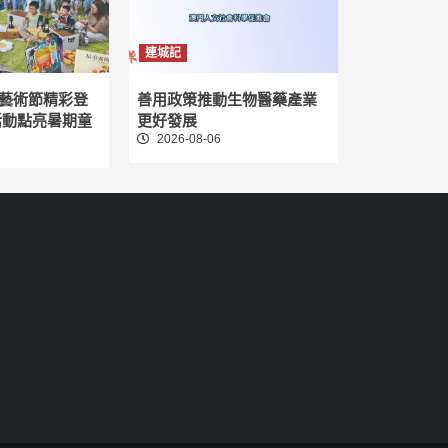
連城記
藝術節精彩登
善用政策推動生物醫藥產業
活動點亮暑期童
更好發展
2026-08-06