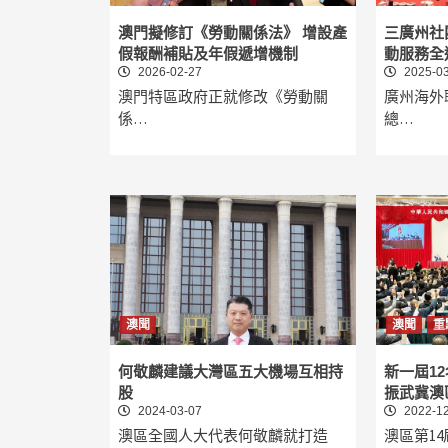
澳門擬修訂《勞動關係法》 增設產
三廣州社
假報酬補貼及年假遞增機制
動服務全
2026-02-27
2025-03
澳門特區政府正就修改《勞動關
廣州海外
係…
總…
澳聞
澳聞
重
何敬麟建議大灣區五大機場互相持
新一屆1
股
振武冀澳
2024-03-07
2022-12
澳區全國人大代表何敬麟就打造
澳區第1