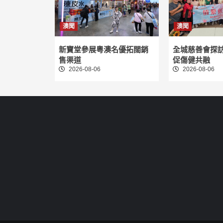
澳聞
澳聞
新寶堂參展粵澳名優拓闊銷
全城慈善會探
售渠道
促傷健共融
2026-08-06
2026-08-06