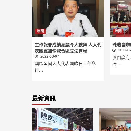
澳聞
澳聞
工作報告成績亮麗令人鼓舞 人大代
珠璣會辦
2022-02
表團冀加快深合區立法進程
2022-03-07
澳門廣府
澳區全國人大代表團昨日上午舉
行…
行…
最新資訊