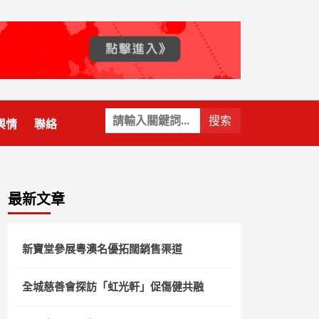
關
輿情
聯絡
鍵
字:
最新文章
新寶堂參展粵澳名優拓闊銷售渠道
全城慈善會探訪「虹光軒」促傷健共融