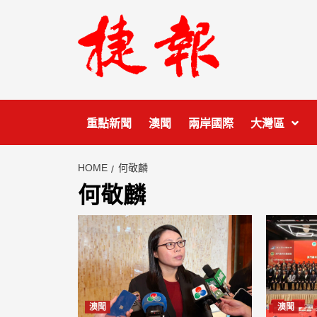
Skip
to
content
重點新聞
澳聞
兩岸國際
大灣區
HOME
何敬麟
何敬麟
澳聞
澳聞