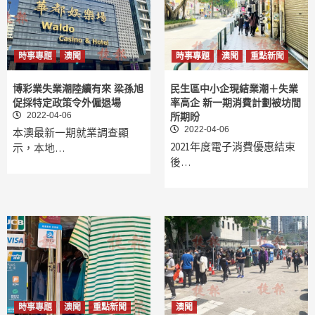
時事專題
澳聞
時事專題
澳聞
重點新聞
博彩業失業潮陸續有來 梁孫旭
民生區中小企現結業潮＋失業
促採特定政策令外僱退場
率高企 新一期消費計劃被坊間
2022-04-06
所期盼
2022-04-06
本澳最新一期就業調查顯
2021年度電子消費優惠結束
示，本地…
後…
時事專題
澳聞
重點新聞
澳聞