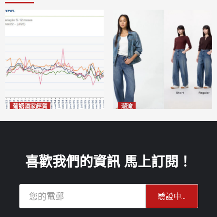
葡語國家經貿
潮流
巴西7月住宅租金指數單月勁
今秋日港澳潮人瘋搶「彎刀
漲0.66%
褲」
2026-08-07
2026-08-07
喜歡我們的資訊 馬上訂閱！