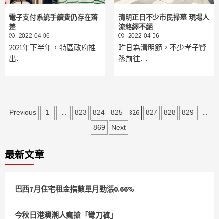
電子支付系統手續費仍存在落
清明正日不少市民掃墓 現場人
差
流絡繹不絕
2022-04-06
2022-04-06
2021年下半年，特區政府推
昨日為清明節，不少孝子賢
出…
孫前往…
文
...
826
...
Previous
1
823
824
825
827
828
829
章
869
Next
分
最新文章
頁
巴西7月住宅租金指數單月勁漲0.66%
今秋日港澳潮人瘋搶「彎刀褲」