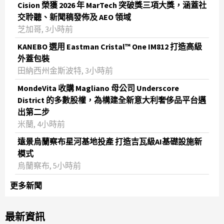
Cision 榮獲 2026 年 MarTech 突破獎三項大獎，涵蓋社
交聆聽、新聞稿發佈及 AEO 領域
芝加哥, 3小時前
KANEBO 選用 Eastman Cristal™ One IM812 打造高級
外蓋包裝
田納西州金斯波特, 3小時前
MondeVita 收購 Magliano 母公司 Underscore
District 的多數股權，為構建全新意大利奢侈品平台邁
出第二步
米蘭, 4小時前
遠景烏蘭察布星河基地投產 打造吉瓦級AI基礎設施新
模式
烏蘭察布, 5小時前
更多新聞
最新資訊