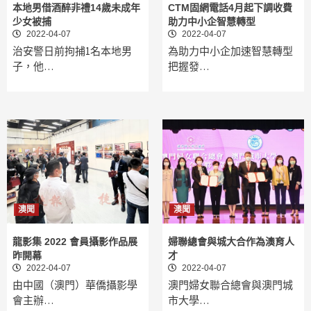
本地男借酒醉非禮14歲未成年
CTM固網電話4月起下調收費
少女被捕
助力中小企智慧轉型
2022-04-07
2022-04-07
治安警日前拘捕1名本地男
為助力中小企加速智慧轉型
子，他…
把握發…
澳聞
澳聞
龍影集 2022 會員攝影作品展
婦聯總會與城大合作為澳育人
昨開幕
才
2022-04-07
2022-04-07
由中國（澳門）華僑攝影學
澳門婦女聯合總會與澳門城
會主辦…
市大學…