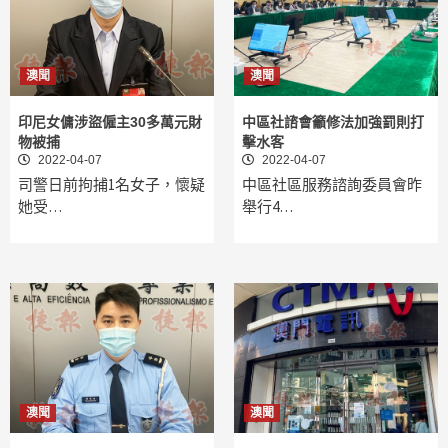
澳聞
澳聞
印尼女傭涉盜僱主30多萬元財
中區社諮會籲修法加強罰則打
物被捕
擊水客
2022-04-07
2022-04-07
司警日前拘捕1名女子，懷疑
中區社區服務諮詢委員會昨
她受…
舉行4…
澳聞
澳聞