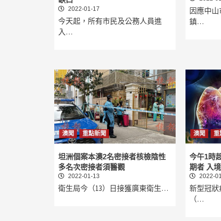
2022-01-17
因應中山
今天起，所有市民及公務人員進
鎮…
入…
澳聞
重點新聞
澳聞
重
坦洲個案本澳2名密接者核檢陰性
今午1時
多名次密接者須醫觀
期者 入
2022-01-13
2022-01
衛生局今（13）日接獲廣東衛生…
新型冠狀
（…