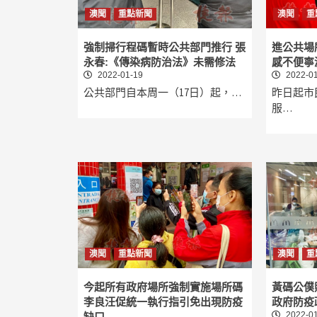
澳聞
重點新聞
澳聞
重
強制掃行程碼暫時公共部門推行 張
進公共場
永春:《傳染病防治法》未需修法
感不便寧
2022-01-19
2022-01
公共部門自本周一（17日）起，…
昨日起市
服…
澳聞
重點新聞
澳聞
重
今起所有政府場所強制實施場所碼
黃碼公僕
李良汪促統一執行指引免出現防疫
政府防疫
2022-01
缺口