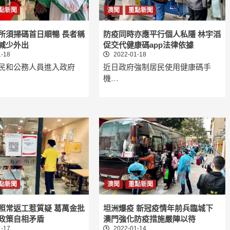
點新聞
澳聞
重點新聞
所須掃碼首日順暢 長者稱
防疫同時亦應平行個人私隱 林宇滔
減少外出
促交代健康碼app法律依據
-18
2022-01-18
民和公務人員進入政府
近日政府強制居民使用健康碼手
機…
點新聞
澳聞
重點新聞
照常返工惹質疑 葛萬金批
坦洲爆疫 新冠疫情年前兵臨城下
政策自相矛盾
澳門強化防疫措施嚴陣以待
-17
2022-01-14