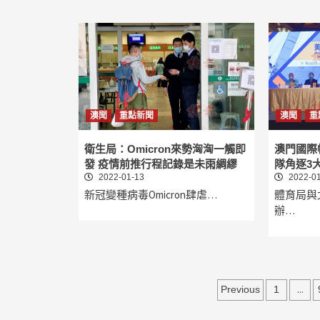
澳聞
重點新聞
澳聞
重
衛生局：Omicron來勢洶洶一觸即
澳門國際
發 疫情前推行程記錄是未雨綢繆
隊角逐3
2022-01-13
2022-01
新冠變種病毒Omicron肆虐…
體育局與
辦…
文
...
Previous
1
章