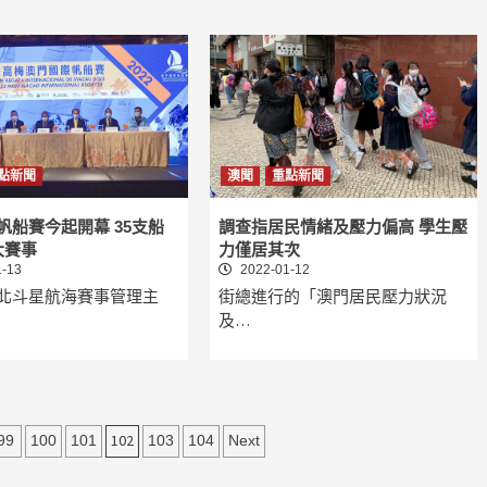
點新聞
澳聞
重點新聞
帆船賽今起開幕 35支船
調查指居民情緒及壓力偏高 學生壓
大賽事
力僅居其次
-13
2022-01-12
北斗星航海賽事管理主
街總進行的「澳門居民壓力狀況
及…
102
99
100
101
103
104
Next