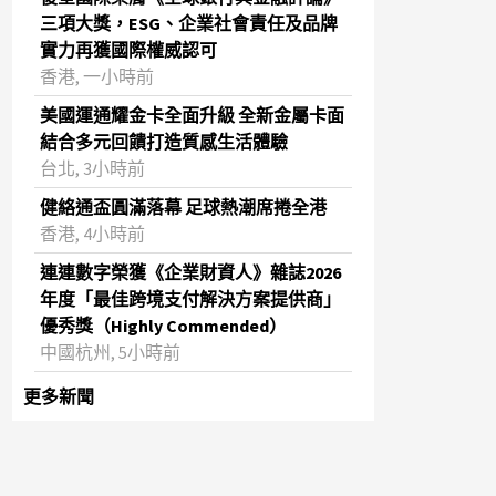
三項大獎，ESG、企業社會責任及品牌
實力再獲國際權威認可
香港, 一小時前
美國運通耀金卡全面升級 全新金屬卡面
結合多元回饋打造質感生活體驗
台北, 3小時前
健絡通盃圓滿落幕 足球熱潮席捲全港
香港, 4小時前
連連數字榮獲《企業財資人》雜誌2026
年度「最佳跨境支付解決方案提供商」
優秀獎（Highly Commended）
中國杭州, 5小時前
更多新聞