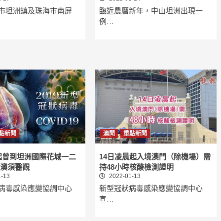
市坦洲鎮及珠海市南屏
臨近農曆新年，中山坦洲出現一
例…
點新聞
澳聞
重點新聞
起曾到坦洲國際花城一二
14日凌晨起入境澳門（除機場）需
境澳須醫觀
持48小時核酸檢測證明
-13
2022-01-13
病毒感染應變協調中心
新型冠狀病毒感染應變協調中心
宣…