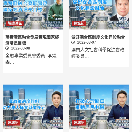
解讀灣區
連城記
落實灣區融合發展實現國家經
做好深合區制度文化建設融合
2022-03-07
濟增長目標
2022-03-08
澳門人文社會科學促進會政
金融專業委員會委員 李煜
經委員…
霖…
連城記
連城記