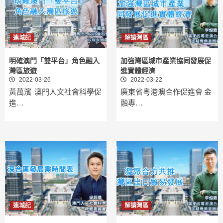
連城記
解讀灣區
明確澳門「雙平台」角色融入
加強灣區城市產業協同發展促
灣區旅遊
進實體經濟
2022-03-26
2022-03-22
黃萬濱 澳門人文社會科學促
廣東省粵港澳合作促進會 金
進…
融專…
連城記
解讀灣區