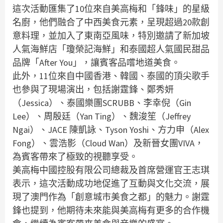
這次活動匯集了10位來自美高梅和「鋒味」的星級
名廚，他們融合了中西美食元素，呈現超過20款創
意料理，並加入了東南亞風味，特別邀請了新加坡
人氣海鮮店「瓊榮記海鮮」和泰國超人氣國民甜品
品牌「After You」，讓賓客品嚐地道美食。
此外，11位來自中國香港、韓國、泰國的頂尖歌手
也參與了現場演出，包括謝霆鋒、鄭秀妍
（Jessica）、泰國樂團SCRUBB、李幸倪（Gin
Lee）、周殷廷（Yan Ting）、魏浚笙（Jeffrey
Ngai）、JACE 陳凱詠、Tyson Yoshi、方力申（Alex
Fong）、雲浩影（Cloud Wan）及新晉女團VIVA，
為賓客帶來了極致的視聽享受。
美高梅中國控股有限公司總裁及首席營運官王志琪
表示，這次活動成功地促進了互動與文化交流，展
現了澳門作為「創意城市美食之都」的魅力。謝霆
鋒也提到，他期待未來能與美高梅有更多的合作機