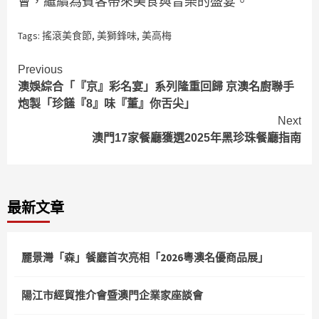
會，繼續為賓客帶來美食與音樂的盛宴。
Tags:
搖滾美食節
,
美獅鋒味
,
美高梅
Continue
Previous
澳娛綜合「『京』彩名宴」系列隆重回歸 京澳名廚聯手
Reading
炮製「珍饈『8』味『董』你舌尖」
Next
澳門17家餐廳獲選2025年黑珍珠餐廳指南
最新文章
麗景灣「森」餐廳首次亮相「2026粵澳名優商品展」
陽江市經貿推介會暨澳門企業家座談會