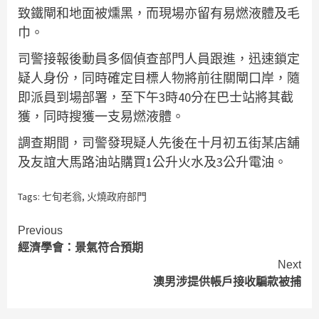
致鐵閘和地面被燻黑，而現場亦留有易燃液體及毛
巾。
司警接報後動員多個偵查部門人員跟進，迅速鎖定
疑人身份，同時確定目標人物將前往關閘口岸，隨
即派員到場部署，至下午3時40分在巴士站將其截
獲，同時搜獲一支易燃液體。
調查期間，司警發現疑人先後在十月初五街某店舖
及友誼大馬路油站購買1公升火水及3公升電油。
Tags:
七旬老翁
,
火燒政府部門
Continue
Previous
經濟學會：景氣符合預期
Reading
Next
澳男涉提供帳戶接收騙款被捕