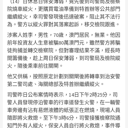
（14）日休息日保安薄弱，竟先後到司警局及檢察
院燒車縱火，更購買電油準備到特首辦等公共部門
繼續縱火，幸司警發現後迅速破案，阻止其不法行
為。警方以縱火罪對其落案起訴，移交檢院跟進。
涉案人姓李，男性，70歲，澳門居民，無業。他因
前年投資友人生意被騙80萬澳門元，雖然警方將騙
徒拘捕並轉交檢察院，但對審理結果不滿，經長時
間籌備後，趁上周日保安薄弱，到司警局及檢院縱
火，隨後乘車前往關閘。
他又供稱，按照原定計劃到關閘後將轉車到治安警
第二警司處、海關總部及特首辦繼續縱火。
司警昨日公布案情時表示，14日下午2時25分，司
警人員發現停泊警車的行車道發生火警，在一輛警
車旁邊有沾有易燃液體的紙張正在燃燒，現場人員
隨即將火救熄。至下午3時6分，司警接獲檢察院通
知門外有人縱火，保安人員自行將火救熄，事件導