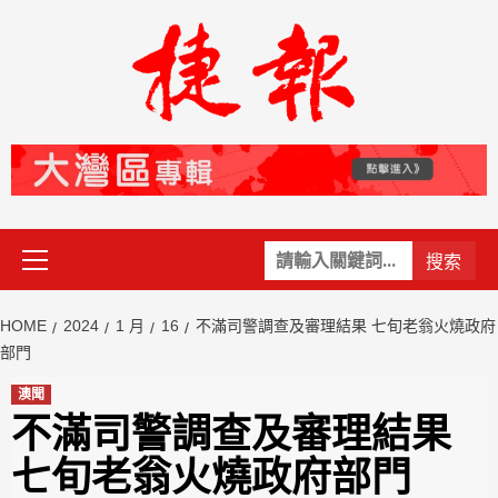
Skip
to
content
Primary
關
Menu
鍵
字:
HOME
2024
1 月
16
不滿司警調查及審理結果 七旬老翁火燒政府
部門
澳聞
不滿司警調查及審理結果
七旬老翁火燒政府部門