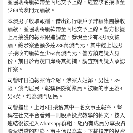
並協助將騙款帶至內地交予上線，經查該名接收至
少64萬澳門元騙款。
本澳男子收取報酬，借出銀行帳戶予詐騙集團接收
騙款，並協助將騙款帶至內地交予上線。警方根據
上月接獲的報案跟進調查，發現至少有3男4女被
騙，總涉案金額多達286萬澳門元，其中經上述男
子接收的騙款至少64萬澳門元。警方鎖定疑人身
份，前日於青茂口岸將其拘捕，調查期間疑人承認
作案。
司警昨日通報案情介紹，涉案人姓鄭，男性，39
歲，澳門居民，報稱保險從業員。被騙的事主為3
男4女，均為澳門居民。
司警指出，上月8日接獲其中一名女事主報案，聲
稱在社交平台看到一則股票投資教學的帖文，按入
連結後被拉入Whatsapp群組，組內有成員分享投資
股票賺錢的記錄。事主信以為真，下載指定的投資