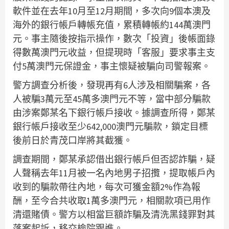
軟件並在去年10月至12月期間，多次向9個本澳及
海外的銀行帳戶轉帳充值，累積轉帳約144萬澳門
元。事主隨後按指示操作，數次「投資」後帳面錄
得數萬澳門元收益，但提現時「客服」要求事主支
付5萬澳門元保證金，事主懷疑被騙向司警報案。
警方調查分析後，發現再有6人涉及相關騙案，各
人被騙3萬元至45萬多澳門元不等，當中部分騙款
由涉案鄭某名下銀行帳戶接收。據調查所得，鄭某
銀行帳戶接收至少642,000澳門元騙款，鎖定目標
後前日於青茂口岸將其截獲。
調查期間，鄭某承認借出銀行帳戶但否認詐騙，疑
人聲稱去年11月被一名內地男子招攬，提取帳戶內
收到的騙款帶往內地，每次可獲金額2%作為報
酬，至今合共收取1萬多澳門元，相關款項已用作
清還賭債。警方以相當巨額詐騙及清洗黑錢罪對其
落案起訴，移交檢院跟進。