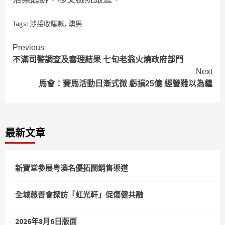
Tags:
涉接收騙款
,
澳男
Continue
Previous
不滿司警調查及審理結果 七旬老翁火燒政府部門
Reading
Next
馬會：賽馬活動日漸式微 虧損25億 經營難以為繼
最新文章
新寶堂參展粵澳名優拓闊銷售渠道
全城慈善會探訪「虹光軒」促傷健共融
2026年8月6日版面