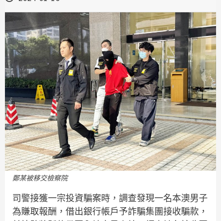
鄭某被移交檢察院
司警接獲一宗投資騙案時，調查發現一名本澳男子
為賺取報酬，借出銀行帳戶予詐騙集團接收騙款，