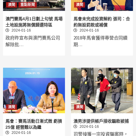
澳聞
重點新聞
澳聞
澳門賽馬4月1日劃上句號 馬場
馬會未完成投資解約 張司：合
土地設施將無償歸還特區
約無設罰款或補償
2024-01-16
2024-01-16
政府昨宣布與澳門賽馬公司
2018年馬會獲得專營合同續
解除批…
期…
澳聞
澳聞
馬會：賽馬活動日漸式微 虧損
澳男涉提供帳戶接收騙款被捕
2024-01-16
25億 經營難以為繼
2024-01-16
司警接獲一宗投資騙案時，