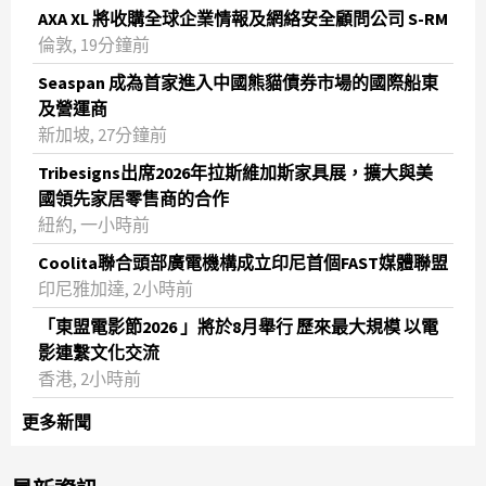
AXA XL 將收購全球企業情報及網絡安全顧問公司 S-RM
倫敦, 19分鐘前
Seaspan 成為首家進入中國熊貓債券市場的國際船東
及營運商
新加坡, 27分鐘前
Tribesigns出席2026年拉斯維加斯家具展，擴大與美
國領先家居零售商的合作
紐約, 一小時前
Coolita聯合頭部廣電機構成立印尼首個FAST媒體聯盟
印尼雅加達, 2小時前
「東盟電影節2026 」將於8月舉行 歷來最大規模 以電
影連繫文化交流
香港, 2小時前
更多新聞