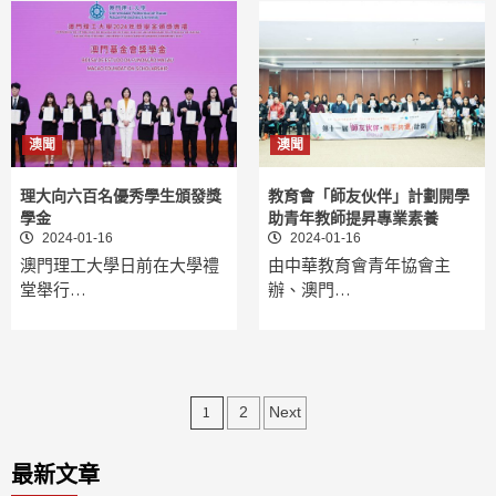
澳聞
澳聞
理大向六百名優秀學生頒發獎
教育會「師友伙伴」計劃開學
學金
助青年教師提昇專業素養
2024-01-16
2024-01-16
澳門理工大學日前在大學禮
由中華教育會青年協會主
堂舉行…
辦、澳門…
文
1
2
Next
章
最新文章
分