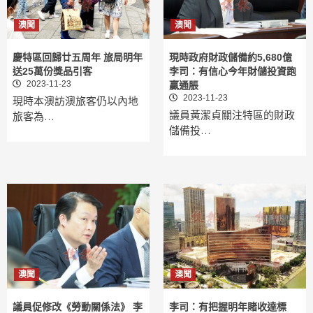
澳聞
澳聞
慶特區回歸廿五周年 旅局明年
現時政府財政儲備約5,680億
送25萬份獎品引客
李司：有信心今年財儲投資跑
2023-11-23
贏通脹
2023-11-23
現時本澳訪澳旅客仍以內地
議員黃潔貞關注特區的財政
旅客為…
儲備投…
澳聞
澳聞
議員促修改《勞動關係法》 李
李司：有把握明年賭收達標