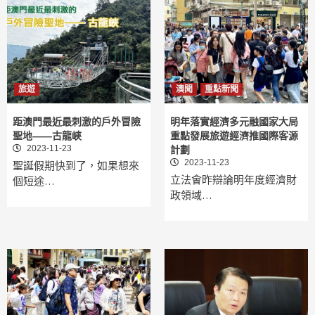
旅遊
澳聞
重點新聞
距澳門最近最刺激的戶外冒險
明年落實經濟多元融國家大局
聖地——古龍峽
重點發展旅遊經濟推國際客源
2023-11-23
計劃
2023-11-23
聖誕假期快到了，如果想來
立法會昨辯論明年度經濟財
個短途…
政領域…