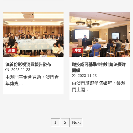
澳聞
澳聞
澳首份影視消費報告發布
職技認可基準金襟針總決賽昨
2023-11-23
開鑼
2023-11-23
由澳門基金會資助，澳門青
由澳門旅遊學院舉辦，獲澳
年傳媒…
門上葡…
文
1
2
Next
章