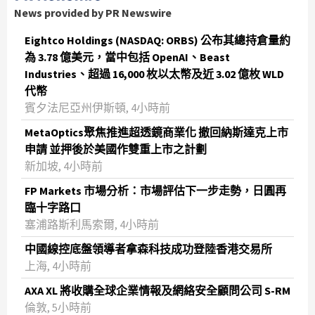
News provided by PR Newswire
Eightco Holdings (NASDAQ: ORBS) 公布其總持倉量約
為 3.78 億美元，當中包括 OpenAI、Beast
Industries、超過 16,000 枚以太幣及近 3.02 億枚 WLD
代幣
賓夕法尼亞州伊斯頓, 4小時前
MetaOptics聚焦推進超透鏡商業化 撤回納斯達克上市
申請 並押後於美國作雙重上市之計劃
新加坡, 4小時前
FP Markets 市場分析：市場評估下一步走勢，日圓再
臨十字路口
塞浦路斯利馬索爾, 4小時前
中國線控底盤領導者拿森科技成功登陸香港交易所
上海, 4小時前
AXA XL 將收購全球企業情報及網絡安全顧問公司 S-RM
倫敦, 5小時前