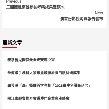
Continue
Previous
三團體赴南雄參訪考察成果豐碩￼
Reading
Next
澳首份影視消費報告發布
最新文章
泰拳健兒關偉豪全錦賽奪亞軍
華億聯手澳科大發布魚鱗膠原蛋白肽科研成果
麗景灣「森」餐廳首次亮相「2026粵澳名優商品展」
陽江市經貿推介會暨澳門企業家座談會