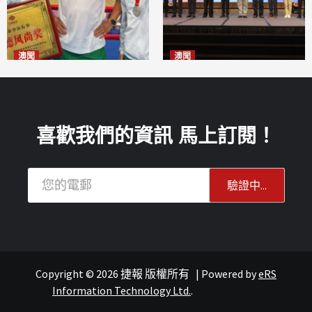
澳聞
澳聞
泰拳健兒關偉豪全錦賽奪亞軍
華億聯手澳科大發布魚鱗膠原
2026-08-08
蛋白肽科研成果
2026-08-08
喜歡我們的資訊 馬上訂閱！
Copyright © 2026 捷報 版權所有
|
Powered by
eRS
澳聞
澳聞
Information Technology Ltd.
.