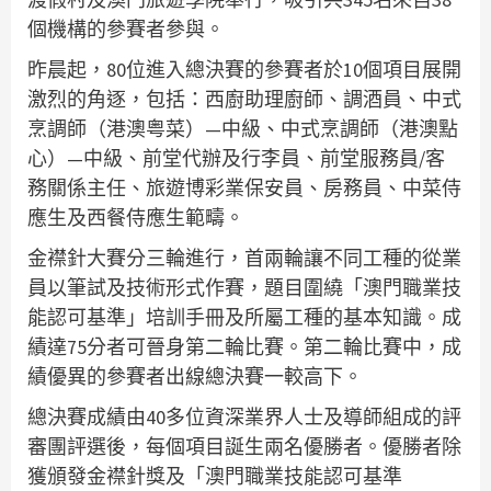
個機構的參賽者參與。
昨晨起，80位進入總決賽的參賽者於10個項目展開
激烈的角逐，包括：西廚助理廚師、調酒員、中式
烹調師（港澳粤菜）—中級、中式烹調師（港澳點
心）—中級、前堂代辦及行李員、前堂服務員/客
務關係主任、旅遊博彩業保安員、房務員、中菜侍
應生及西餐侍應生範疇。
金襟針大賽分三輪進行，首兩輪讓不同工種的從業
員以筆試及技術形式作賽，題目圍繞「澳門職業技
能認可基準」培訓手冊及所屬工種的基本知識。成
績達75分者可晉身第二輪比賽。第二輪比賽中，成
績優異的參賽者出線總決賽一較高下。
總決賽成績由40多位資深業界人士及導師組成的評
審團評選後，每個項目誕生兩名優勝者。優勝者除
獲頒發金襟針獎及「澳門職業技能認可基準