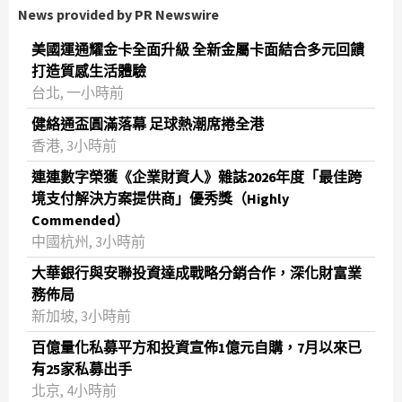
News provided by PR Newswire
美國運通耀金卡全面升級 全新金屬卡面結合多元回饋
打造質感生活體驗
台北, 一小時前
健絡通盃圓滿落幕 足球熱潮席捲全港
香港, 3小時前
連連數字榮獲《企業財資人》雜誌2026年度「最佳跨
境支付解決方案提供商」優秀獎（Highly
Commended）
中國杭州, 3小時前
大華銀行與安聯投資達成戰略分銷合作，深化財富業
務佈局
新加坡, 3小時前
百億量化私募平方和投資宣佈1億元自購，7月以來已
有25家私募出手
北京, 4小時前