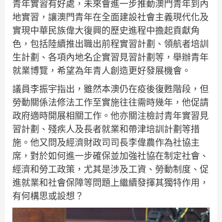
青年實習有好處，未來會進一步推動澳門青年到內
地實習，讓澳門青年在全面建設社會主義現代化及
實現中華民族偉大復興的歷史進程中擔起貢獻角
色，包括陸續推出職出前程實習計劃、領航者培訓
生計劃、各項內地名企實習見習計劃等，舉辦青年
就業博覽，希望為年青人創造更好發展機會。
議員李振宇指出，雖然本澳仍在疫後復甦階段，但
勞動關係法修法工作至實施往往需時幾年，他促請
政府適時開展相關工作。他亦關注檢討青年實習見
習計劃、殘疾人及長者就業和帶津培訓計劃等措
施。他又問及經濟財政司司長李偉農作為社協主
席，對於如何進一步確保並加強社協在制定社會、
經濟和勞工政策，尤其是涉及工資、勞動制度、促
進就業和社會保障等問題上繼續發揮其獨特作用，
有何構思或設想？