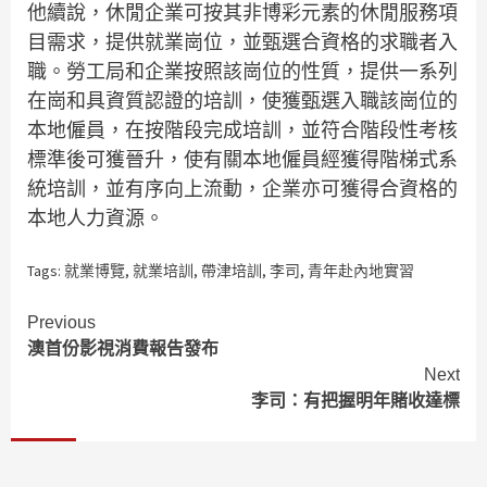
他續說，休閒企業可按其非博彩元素的休閒服務項
目需求，提供就業崗位，並甄選合資格的求職者入
職。勞工局和企業按照該崗位的性質，提供一系列
在崗和具資質認證的培訓，使獲甄選入職該崗位的
本地僱員，在按階段完成培訓，並符合階段性考核
標準後可獲晉升，使有關本地僱員經獲得階梯式系
統培訓，並有序向上流動，企業亦可獲得合資格的
本地人力資源。
Tags:
就業博覽
,
就業培訓
,
帶津培訓
,
李司
,
青年赴內地實習
Continue
Previous
澳首份影視消費報告發布
Reading
Next
李司：有把握明年賭收達標