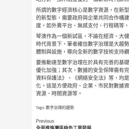
所謂的數字經濟核心是數字資源，在新
的新型態，需要政府與企業共同合作構
度，如外賣平台、無感支付、行程碼等
琴澳作為一個新試區，不論在經濟、大
時代背景下，筆者確信數字治理是大趨
體制與設施，導向全新的數字技術支持
要推動達至數字治理在於具有完善的基
優化加強；其次，數據的安全保障需有
資料保護法》、《網絡安全法》等，均
化，這是方便政府、企業、市民對數據
資源、時間資源等。
Tags:
數字治理的趨勢
Continue
Previous
全面推進灣區綠色工業發展