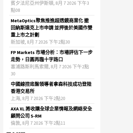
賓夕法尼亞州伊斯頓, 8月 7 2026 下午3
點08
MetaOptics聚焦推進超透鏡商業化 撤
回納斯達克上市申請 並押後於美國作雙
重上市之計劃
新加坡, 8月 7 2026 下午2點30
FP Markets 市場分析：市場評估下一步
走勢，日圓再臨十字路口
塞浦路斯利馬索爾, 8月 7 2026 下午2點
30
中國線控底盤領導者拿森科技成功登陸
香港交易所
上海, 8月 7 2026 下午2點20
AXA XL 將收購全球企業情報及網絡安全
顧問公司 S-RM
倫敦, 8月 7 2026 下午2點11