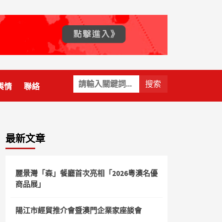
關
輿情
聯絡
鍵
字:
最新文章
麗景灣「森」餐廳首次亮相「2026粵澳名優
商品展」
陽江市經貿推介會暨澳門企業家座談會