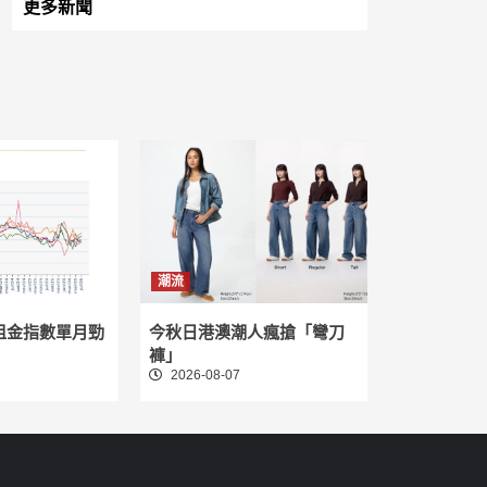
更多新聞
潮流
租金指數單月勁
今秋日港澳潮人瘋搶「彎刀
褲」
2026-08-07