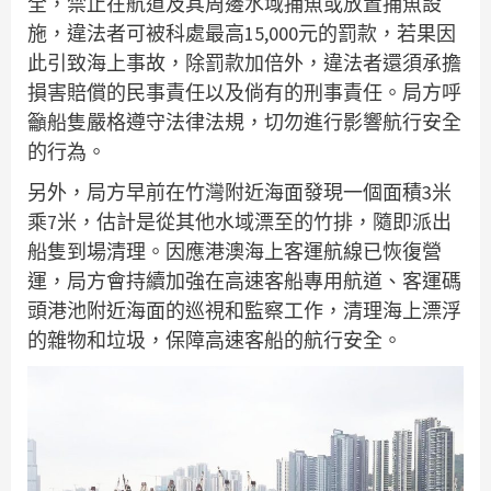
全，禁止在航道及其周邊水域捕魚或放置捕魚設
施，違法者可被科處最高15,000元的罰款，若果因
此引致海上事故，除罰款加倍外，違法者還須承擔
損害賠償的民事責任以及倘有的刑事責任。局方呼
籲船隻嚴格遵守法律法規，切勿進行影響航行安全
的行為。
另外，局方早前在竹灣附近海面發現一個面積3米
乘7米，估計是從其他水域漂至的竹排，隨即派出
船隻到場清理。因應港澳海上客運航線已恢復營
運，局方會持續加強在高速客船專用航道、客運碼
頭港池附近海面的巡視和監察工作，清理海上漂浮
的雜物和垃圾，保障高速客船的航行安全。