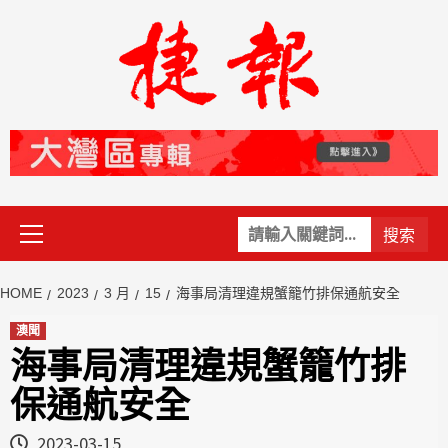
Skip
to
content
Primary
關
Menu
鍵
字:
HOME
2023
3 月
15
海事局清理違規蟹籠竹排保通航安全
澳聞
海事局清理違規蟹籠竹排
保通航安全
2023-03-15