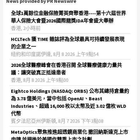
News provided by PR Newswire
全球1萬餘位金融保險菁英齊聚香港----第十六屆世界
華人保險大會暨2026國際龍獎IDA年會盛大舉辦
香港, 2小時前
HCLTech 獲 TIME 雜誌評為全球最具可持續發展表現
的企業之一
紐約和印度諾伊達, 8月 8 2026 上午9點54
2026全球醫療峰會在香港召開 全球醫療健康力量共
議：讓突破真正抵達患者
香港, 8月 8 2026 上午9點00
Eightco Holdings (NASDAQ: ORBS) 公布其總持倉量約
為 3.78 億美元，當中包括 OpenAI、Beast
Industries、超過 16,000 枚以太幣及近 3.02 億枚 WLD
代幣
賓夕法尼亞州伊斯頓, 8月 7 2026 下午3點08
MetaOptics聚焦推進超透鏡商業化 撤回納斯達克上市
申請 並押後於美國作雙重上市之計劃