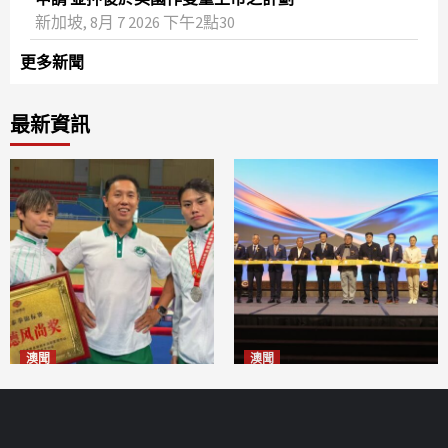
新加坡, 8月 7 2026 下午2點30
更多新聞
最新資訊
澳聞
澳聞
泰拳健兒關偉豪全錦賽奪亞軍
華億聯手澳科大發布魚鱗膠原
2026-08-08
蛋白肽科研成果
2026-08-08