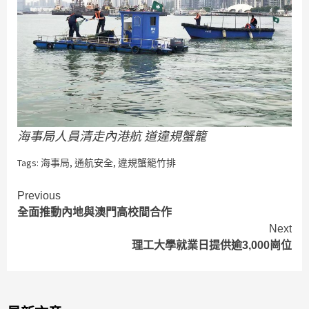
海事局人員清走內港航 道違規蟹籠
Tags:
海事局
,
通航安全
,
違規蟹籠竹排
Continue
Previous
全面推動內地與澳門高校間合作
Reading
Next
理工大學就業日提供逾3,000崗位