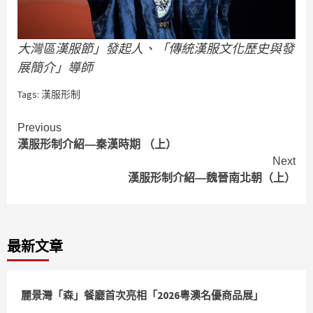
大灣區漢服節」發起人、「傳統漢服文化歷史與發
展簡介」導師
Tags:
漢服形制
Continue
Previous
漢服形制介紹—秦漢時期 （上）
Reading
Next
漢服形制介紹—魏晉南北朝（上）
最新文章
麗景灣「森」餐廳首次亮相「2026粵澳名優商品展」