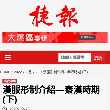
Skip
to
content
Primary
關
Menu
鍵
字:
HOME
2022
2 月
23
漢服形制介紹—秦漢時期 (下)
寫我中華
漢服形制介紹—秦漢時期
(下)
2022-02-23