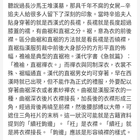
聽說過長沙馬王堆漢墓，那具千年不腐的女屍—辛
追夫人給很多人留下了深刻的印象。當時辛追夫人
貼身穿著的就是西漢式的長襦，長襦就是長度超過
膝蓋的襦，有曲裾和直裾之分。裾，意為衣的前後
襟。區分曲裾和直裾的方法就是看長襦是否繞襟，
直裾指漢服剪裁中前後大身部分的方形平直的佈
幅，襜褕是典型的直裾袍。漢代字書《急就篇》：
「襜褕，直裾禪衣。」而禪衣與同制深衣，衣裳不
殊、裾幅通直。漢代的直裾男女均可穿著，早在西
漢時就已出現，但不能作為正式的禮服，外要配以
穿著曲裾深衣或者素紗襌衣。曲裾是漢服深衣的一
種，曲裾深衣後片衣襟接長，加長後的衣襟形成三
角，經過背後再繞至前襟，然後腰部縛以大帶，可
遮住三角衽片的末梢。這一狀況可能就是古籍資料
提到的「續衽鉤邊」。「衽」是衣襟。「續衽」就
是將衣襟接長。「鉤邊」應該是形容繞襟的樣式。