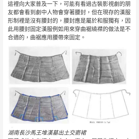
這裡向大家普及一下，可能有看過古裝影視劇的朋
友都會看到劇中人物會穿著腰封，但在現存的漢服
形制裡是沒有腰封的，腰封應是屬於和服獨有，因
此用腰封固定漢服例如用來穿曲裾繞襟的做法是不
合適的，曲裾應用腰帶來固定。
湖南長沙馬王堆漢墓出土交窬裙