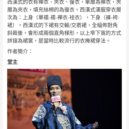
西漢式的衣有襌衣、夾衣、復衣，單層為襌衣，夾
層為夾衣，填充絲棉的為復衣。西漢式漢服穿衣層
次為：上身（單襦-襦-襌衣-袿衣），下身（褲-袴-
裙）。西漢式的下裙有交輸/交窬裙，全幅佈對角
斜裁後，會形成兩個直角梯形，以上窄下寬的方式
拼接為裙裳，是當時比較流行的衣掩裙穿法。
作者簡介：
堂主