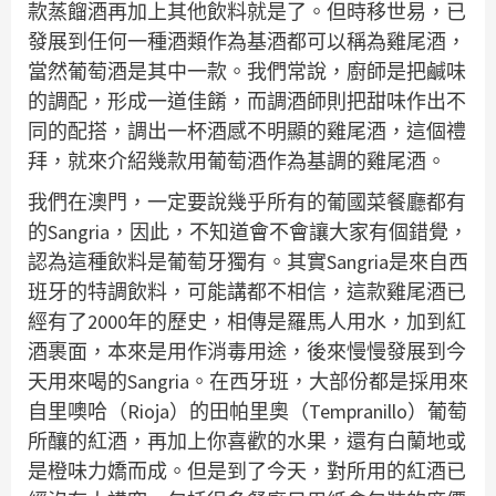
款蒸餾酒再加上其他飲料就是了。但時移世易，已
發展到任何一種酒類作為基酒都可以稱為雞尾酒，
當然葡萄酒是其中一款。我們常說，廚師是把鹹味
的調配，形成一道佳餚，而調酒師則把甜味作出不
同的配搭，調出一杯酒感不明顯的雞尾酒，這個禮
拜，就來介紹幾款用葡萄酒作為基調的雞尾酒。
我們在澳門，一定要說幾乎所有的葡國菜餐廳都有
的Sangria，因此，不知道會不會讓大家有個錯覺，
認為這種飲料是葡萄牙獨有。其實Sangria是來自西
班牙的特調飲料，可能講都不相信，這款雞尾酒已
經有了2000年的歷史，相傳是羅馬人用水，加到紅
酒裹面，本來是用作消毒用途，後來慢慢發展到今
天用來喝的Sangria。在西牙班，大部份都是採用來
自里噢哈（Rioja）的田帕里奧（Tempranillo）葡萄
所釀的紅酒，再加上你喜歡的水果，還有白蘭地或
是橙味力嬌而成。但是到了今天，對所用的紅酒已