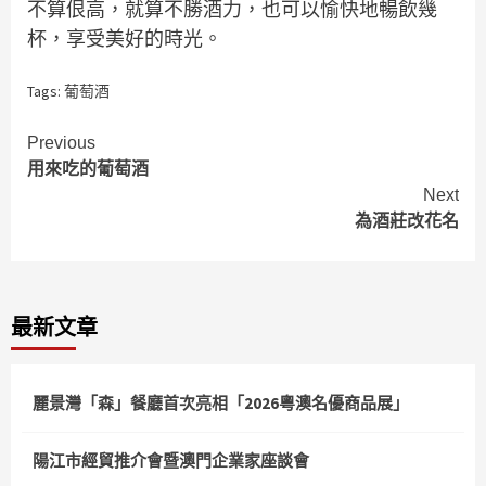
不算佷高，就算不勝酒力，也可以愉快地暢飲幾
杯，享受美好的時光。
Tags:
葡萄酒
Continue
Previous
用來吃的葡萄酒
Reading
Next
為酒莊改花名
最新文章
麗景灣「森」餐廳首次亮相「2026粵澳名優商品展」
陽江市經貿推介會暨澳門企業家座談會