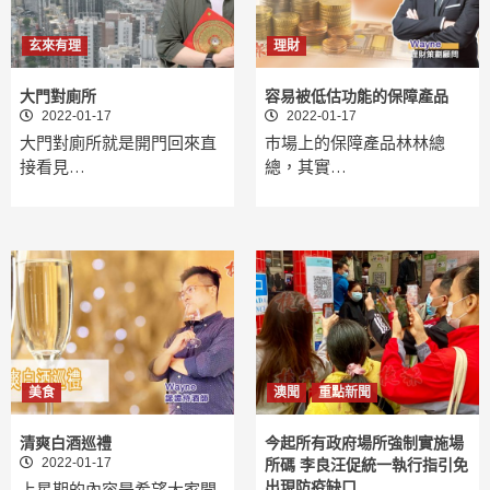
玄來有理
理財
大門對廁所
容易被低估功能的保障產品
2022-01-17
2022-01-17
大門對廁所就是開門回來直
巿場上的保障產品林林總
接看見…
總，其實…
美食
澳聞
重點新聞
清爽白酒巡禮
今起所有政府場所強制實施場
2022-01-17
所碼 李良汪促統一執行指引免
出現防疫缺口
上星期的內容是希望大家開