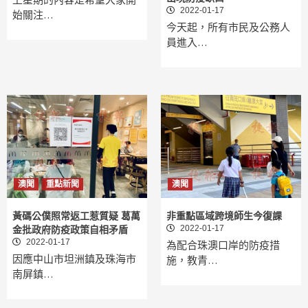
2022-01-17
始關注…
今天起，所有市民及公務人
員進入…
澳聞
重點新聞
澳聞
黃碼公僕照常返工惹質疑 葛萬
非重點區域跨境師生今復課
2022-01-17
金批政府防疫政策自相矛盾
2022-01-17
為配合珠澳口岸的防疫措
因應中山市坦洲鎮及珠海市
施，教青…
南屏鎮…