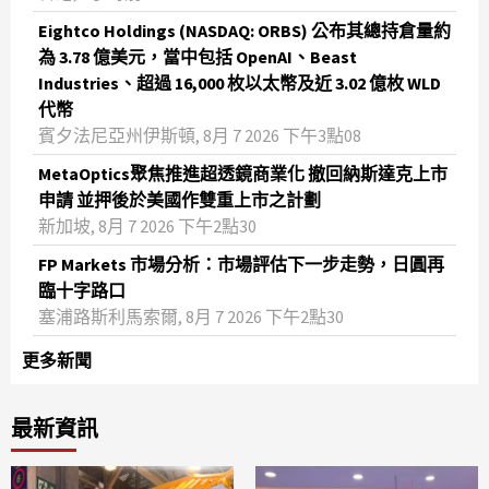
Eightco Holdings (NASDAQ: ORBS) 公布其總持倉量約
為 3.78 億美元，當中包括 OpenAI、Beast
Industries、超過 16,000 枚以太幣及近 3.02 億枚 WLD
代幣
賓夕法尼亞州伊斯頓, 8月 7 2026 下午3點08
MetaOptics聚焦推進超透鏡商業化 撤回納斯達克上市
申請 並押後於美國作雙重上市之計劃
新加坡, 8月 7 2026 下午2點30
FP Markets 市場分析：市場評估下一步走勢，日圓再
臨十字路口
塞浦路斯利馬索爾, 8月 7 2026 下午2點30
更多新聞
最新資訊