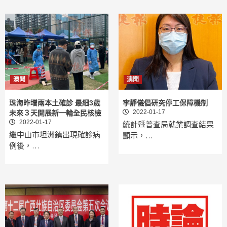
澳聞
澳聞
珠海昨增兩本土確診 最細3歲
李靜儀倡研究停工保障機制
2022-01-17
未來３天開展新一輪全民核檢
2022-01-17
統計暨普查局就業調查結果
繼中山市坦洲鎮出現確診病
顯示，…
例後，…