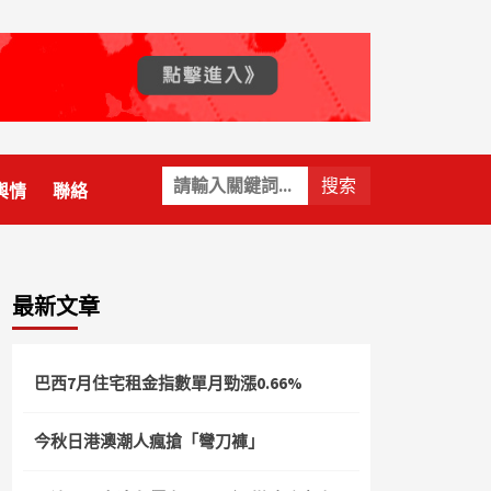
關
輿情
聯絡
鍵
字:
最新文章
巴西7月住宅租金指數單月勁漲0.66%
今秋日港澳潮人瘋搶「彎刀褲」