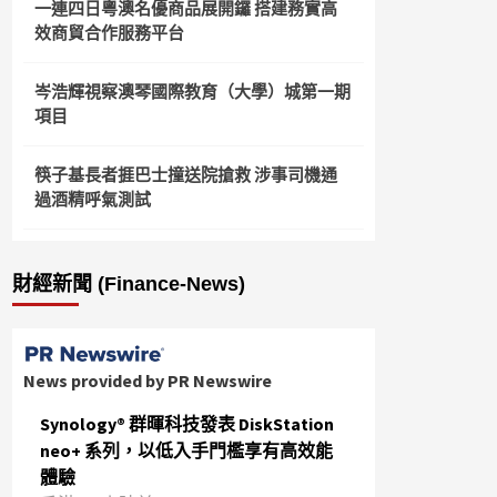
一連四日粵澳名優商品展開鑼 搭建務實高
效商貿合作服務平台
岑浩輝視察澳琴國際教育（大學）城第一期
項目
筷子基長者捱巴士撞送院搶救 涉事司機通
過酒精呼氣測試
財經新聞 (Finance-News)
News provided by PR Newswire
Synology® 群暉科技發表 DiskStation
neo+ 系列，以低入手門檻享有高效能
體驗