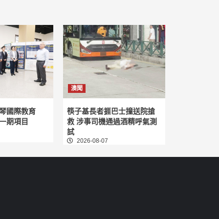
澳聞
琴國際教育
筷子基長者捱巴士撞送院搶
一期項目
救 涉事司機通過酒精呼氣測
試
2026-08-07