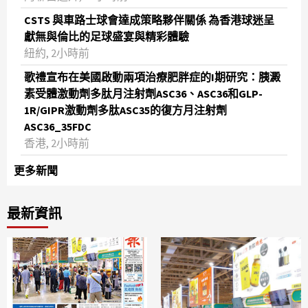
CSTS 與車路士球會達成策略夥伴關係 為香港球迷呈
獻無與倫比的足球盛宴與精彩體驗
紐約, 2小時前
歌禮宣布在美國啟動兩項治療肥胖症的I期研究：胰澱
素受體激動劑多肽月注射劑ASC36、ASC36和GLP-
1R/GIPR激動劑多肽ASC35的復方月注射劑
ASC36_35FDC
香港, 2小時前
更多新聞
最新資訊