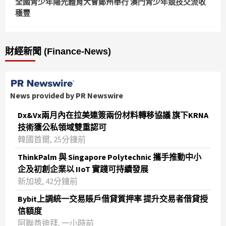
全國青少年陽光體育大會鄭州舉行 澳門青少年競技交流收
穫豐
財經新聞 (Finance-News)
News provided by PR Newswire
Dx&Vx兩月內在拉美連簽兩份材料轉移協議 旗下KRNA
技術獲公私領域雙重認可
韓國首爾, 25分鐘前
ThinkPalm 與 Singapore Polytechnic 攜手推動中小
企及初創企業以 IIoT 實踐可持續發展
新加坡, 42分鐘前
Bybit上調統一交易賬戶借貸質押率 提升交易者借貸授
信額度
阿聯酋迪拜, 一小時前