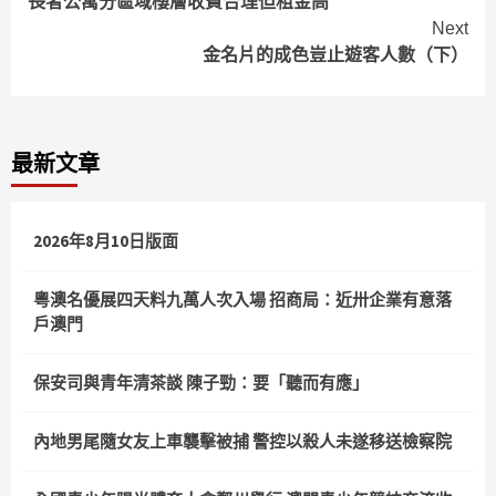
長者公寓分區域樓層收費合理但租金高
Reading
Next
金名片的成色豈止遊客人數（下）
最新文章
2026年8月10日版面
粵澳名優展四天料九萬人次入場 招商局：近卅企業有意落
戶澳門
保安司與青年清茶談 陳子勁：要「聽而有應」
內地男尾隨女友上車襲擊被捕 警控以殺人未遂移送檢察院