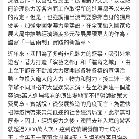
深度合作、改善社會民生、展開對外交流、以及政
府治理能力等各方面工作取得新的進展都予以充分
的肯定。但是，也強調指出澳門要發揮自身的獨具
優勢，加強愛國愛澳力量建設，在全面融入國家發
展大局中推動經濟適度多元發展展現更大的作為，
譜寫「一國兩制」實踐的新篇章。
近年來，澳門為了多辦非凡魅力的盛事，吸引外地
遊客，著力打造「演藝之都」和「體育之城」，由
上至下都在不斷加大力度開展各種各樣的宣傳活
動，並投入龐大的人力、物力和財力，接二連三地
舉辦不同風格的大型娛樂表演，甚至為籌建一個能
容納5萬人進場觀看的演出場地而不惜勞師動眾大
費周章。實話說，從發展旅遊的角度而言，為盡快
扭轉疫情帶來景氣低迷的社會經濟局面，此舉無可
厚非。因此，經過努力之後，澳門去年入境的遊客
就超過2,800萬人次，達到疫情爆發前的七成水
平；今年五一節黃金周首4天，入境的遊客日均數