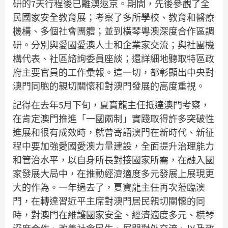
研的7天行程後已離澳返京。期間，先後參觀了全
民國家安全教育展；考察了多所學校、教育和醫療
機構、多個社會團體；並到橫琴粵澳深度合作區調
研。分別與愛國愛澳人士和企業家交流；與社團機
構代表、社區諮詢委員座談；還詳細地聽取特區政
府主要官員的工作彙報。這一切，都彰顯出中央對
澳門同胞的親切關懷和對澳門發展的高度重視。
記得在去年5月下旬，夏寶龍主任抵達澳門考察，
在肯定澳門推進「一國兩制」實踐取得許多突破性
進展和很有成效時，就曾寄語澳門在新時代、新征
程中要加強愛國愛澳力量建設，全面提升治理能力
和管治水平，以自身所長對接國家所需，在融入國
家發展大局中，在推動經濟適度多元發展上展現更
大的作為。一年過去了，夏寶龍主任再次蒞臨澳
門，在轉達習近平主席對澳門居民親切關懷的同
時，對澳門在維護國家安全、經濟適度多元、橫琴