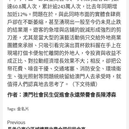
達60.8萬人次，累計逾243萬人次，比去年同期增
加近12%。問題在於，與此同時市面的實體食肆商
戶卻在不斷萎縮，甚至湧現出一股至今仍未見止跌
的結業潮。遊客的急增與店鋪的銳減形成強烈的剪
刀差，尤其是當大型的演藝活動倘只交給外地商業
團體來承辦、只吸引看完演出買杯飲料握在手上在
現場打個卡便匆忙離開的外地人，令投資與收益不
成正比、對拉動經濟增長效果不大；相反，卻把公
帑花費、噪音干擾、交通堵塞、消防安全、環境衛
生、強光照射等問題統統留給澳門人去承受時，就
值得人們認真地去思考了。（下文待續）
作者：澳門社會民生促進會永遠榮譽會長陳溥森
Tags:
金名片
Continue
Previous