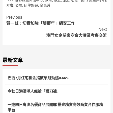
Tags:
世界旅遊休閒中心
,
教育
,
旅遊
,
旅遊局
,
澳門研學旅遊業界推
介會
,
發展
,
研學旅遊
,
金名片
Continue
Previous
賀一誠：切實加強「雙慶年」網安工作
Reading
Next
澳門女企業家商會大灣區考察交流
最新文章
巴西7月住宅租金指數單月勁漲0.66%
今秋日港澳潮人瘋搶「彎刀褲」
一連四日粵澳名優商品展開鑼 搭建務實高效商貿合作服務
平台