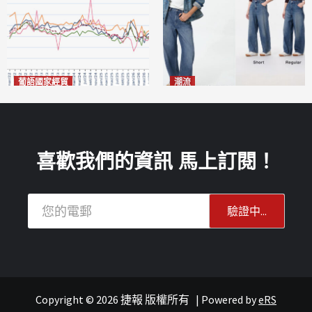
葡語國家經貿
潮流
巴西7月住宅租金指數單月勁
今秋日港澳潮人瘋搶「彎刀
漲0.66%
褲」
2026-08-07
2026-08-07
喜歡我們的資訊 馬上訂閱！
Copyright © 2026 捷報 版權所有
|
Powered by
eRS
澳聞
重點新聞
澳聞