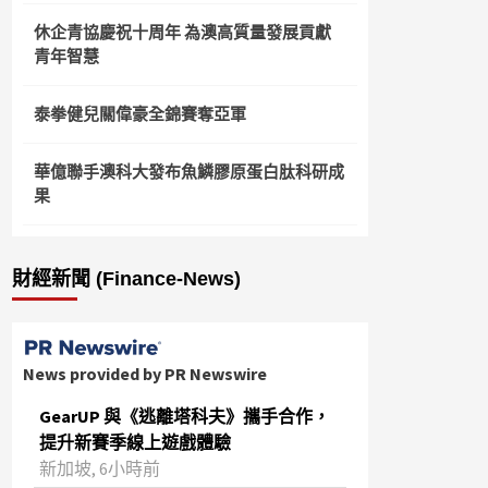
休企青協慶祝十周年 為澳高質量發展貢獻
青年智慧
泰拳健兒關偉豪全錦賽奪亞軍
華億聯手澳科大發布魚鱗膠原蛋白肽科研成
果
財經新聞 (Finance-News)
News provided by PR Newswire
GearUP 與《逃離塔科夫》攜手合作，
提升新賽季線上遊戲體驗
新加坡, 6小時前