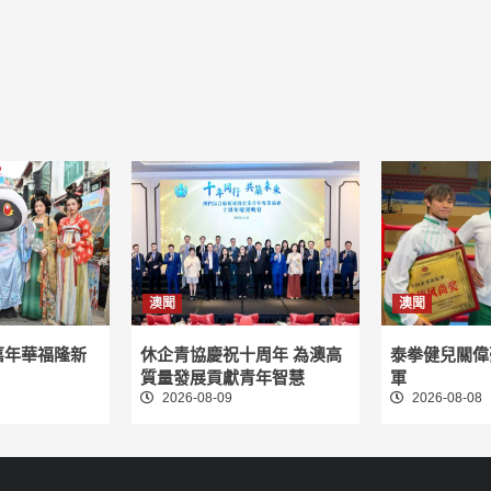
澳聞
澳聞
嘉年華福隆新
休企青協慶祝十周年 為澳高
泰拳健兒關偉
質量發展貢獻青年智慧
軍
2026-08-09
2026-08-08