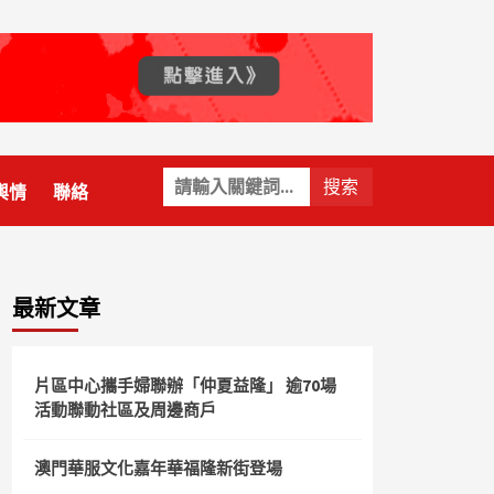
關
輿情
聯絡
鍵
字:
最新文章
片區中心攜手婦聯辦「仲夏益隆」 逾70場
活動聯動社區及周邊商戶
澳門華服文化嘉年華福隆新街登場