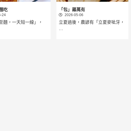
麵吃
「包」羅萬有
-24
2026-05-06
至麵，一天短一線」，
立夏過後，農諺有「立夏麥呲牙，
…