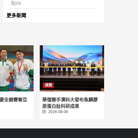
點08
更多新聞
澳聞
豪全錦賽奪亞
華億聯手澳科大發布魚鱗膠
原蛋白肽科研成果
2026-08-08