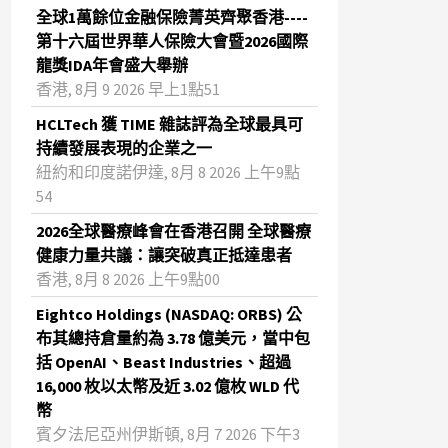
全球1萬餘位金融保險菁英齊聚香港----
第十六屆世界華人保險大會暨2026國際
龍獎IDA年會盛大舉辦
香港, 8月 9 2026 早上1點51
HCLTech 獲 TIME 雜誌評為全球最具可
持續發展表現的企業之一
紐約和印度諾伊達, 8月 8 2026 上午9點
54
2026全球醫療峰會在香港召開 全球醫療
健康力量共議：讓突破真正抵達患者
香港, 8月 8 2026 上午9點00
Eightco Holdings (NASDAQ: ORBS) 公
布其總持倉量約為 3.78 億美元，當中包
括 OpenAI、Beast Industries、超過
16,000 枚以太幣及近 3.02 億枚 WLD 代
幣
賓夕法尼亞州伊斯頓, 8月 7 2026 下午3