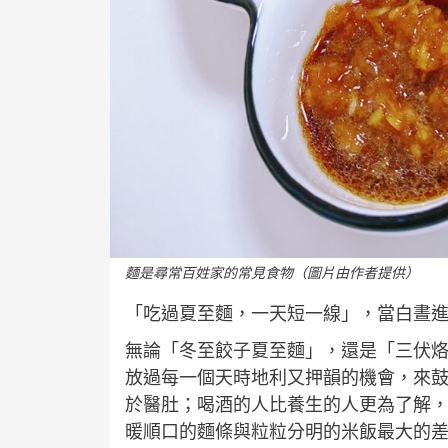
麵是尋常百姓家的常見食物（圖片由作者提供）
「吃過夏至麵，一天短一線」，當白晝
無論「冬至餃子夏至麵」，還是「三伏
放過每一個天時地利又押韻的機會，來
於醫肚；喝酒的人比養生的人更為了解
暖順口的麵條與粒粒分明的米飯最大的差