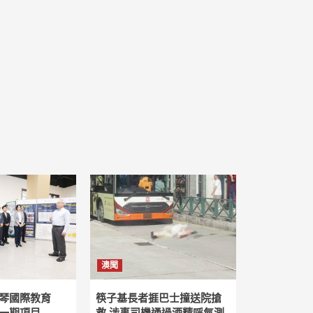
澳聞
琴國際教育
筷子基長者捱巴士撞送院搶
一期項目
救 涉事司機通過酒精呼氣測