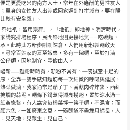
即便是更愛吃米的南方人士，常年在外應酬的男性友人
」；單身的女性友人出差或回家返到打拼城市，要在陽
樣比較有安全感」。
，祭地祇，皆用樂舞」，「地祇」即地神。明清時代，
家講究排場程序，民間祭地則更接地氣——吃碗麵，
傳承。此時北方新麥剛剛歸倉，人們用新粉製麵敬天
裡。尋常百姓家的夏至飯桌，多有一碗麵，至於打滷
是公仔麵，因地制宜、豐儉由人。
嚐新——麵粉時時有，新粉不常有。一碗誠意十足的
工序，全靠一雙手感知麵筋每一次細微的呼吸與延展，
個熱菜做滷，我家通常是茄子丁、香菇肉碎炸醬、西紅
力搗爛的蒜泥。麵條下鍋煮得透亮撈起，置於涼水過一
菜紅黃綠紫，有人講究每樣菜拌一筷子麵，不混食；而
五顏六色。一如廣東之夏，一碗麵道不盡歲月綿長，人
麵：見天地，見眾生，見自己。