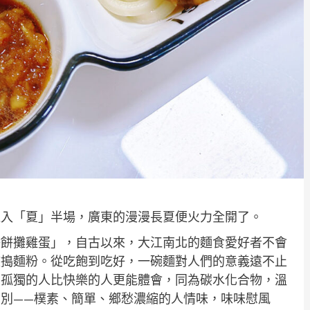
進入「夏」半場，廣東的漫漫長夏便火力全開了。
烙餅攤雞蛋」，自古以來，大江南北的麵食愛好者不會
鼓搗麵粉。從吃飽到吃好，一碗麵對人們的意義遠不止
，孤獨的人比快樂的人更能體會，同為碳水化合物，溫
別——樸素、簡單、鄉愁濃縮的人情味，味味慰風