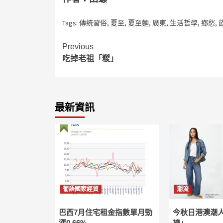
Tags:
傳統習俗
,
夏至
,
夏至麵
,
廣東
,
生活哲學
,
鄉愁
,
Continue
Previous
吃掉老祖「糉」
Reading
最新資訊
葡語國家經貿
潮流
巴西7月住宅租金指數單月勁
今秋日港澳潮
漲0.66%
褲」