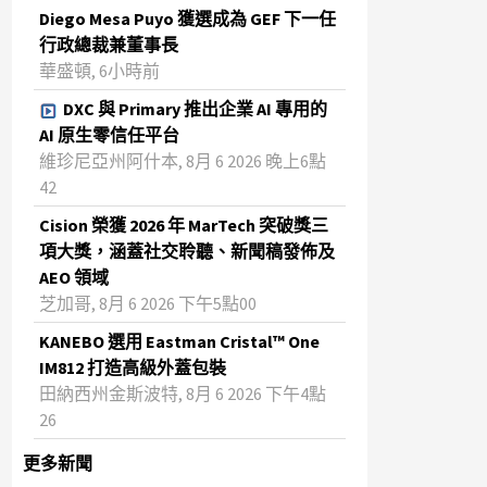
Diego Mesa Puyo 獲選成為 GEF 下一任
行政總裁兼董事長
華盛頓, 6小時前
DXC 與 Primary 推出企業 AI 專用的
AI 原生零信任平台
維珍尼亞州阿什本, 8月 6 2026 晚上6點
42
Cision 榮獲 2026 年 MarTech 突破獎三
項大獎，涵蓋社交聆聽、新聞稿發佈及
AEO 領域
芝加哥, 8月 6 2026 下午5點00
KANEBO 選用 Eastman Cristal™ One
IM812 打造高級外蓋包裝
田納西州金斯波特, 8月 6 2026 下午4點
26
更多新聞