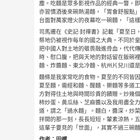
塵。吃麵是眾多影視作品的經典一瞥，
亦習慣酒後來碗熱湯麵，「胃會舒服點
台面對萬家燈火的夜幕吃一碗麵，「這
司馬遷在《史記·封禪書》記載「夏至日
祭地仍被視作每年的國之大典。不同於皇
把中國人對土地的敬畏融進骨血，代代
時、慰口腹，把與天地的對話留在飯碗
麵、炸醬麵、東北冷麵、杭州片兒川還
麵條是我家常吃的食物。夏至的不同皆因
夏至麵，需經和麵、醒麵、擀麵等多道
方對得住土地與時間珍貴的饋贈。炒幾
柿炒蛋、黃瓜絲、芝麻醬以及我用盡全
道，謂之「過水麵」。麵白，醬深，炒
拌開的那一刻，長長短短，葷素涼熱，
這輩子要見的「世面」，其實不過三碗
作者：田螺