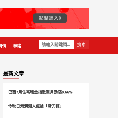
關
輿情
聯絡
鍵
字:
最新文章
巴西7月住宅租金指數單月勁漲0.66%
今秋日港澳潮人瘋搶「彎刀褲」