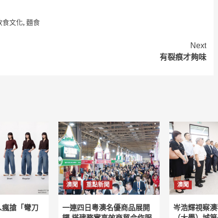
飲食文化
,
麵食
Next
有裂痕才夠味
澳聞
重點新聞
澳聞
人瘋搶「彎刀
一連四日粵澳名優商品展開
岑浩輝視察澳
鑼 搭建務實高效商貿合作服
（大學）城第