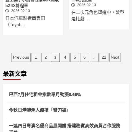
2026-02-13
bZ4X計程車
2026-02-13
在二次元角色塑造中，髮型
日本汽車製造商豐田
是比髮…
（Toyot…
文
3
...
Previous
1
2
4
5
6
22
Next
章
最新文章
分
頁
巴西7月住宅租金指數單月勁漲0.66%
今秋日港澳潮人瘋搶「彎刀褲」
一連四日粵澳名優商品展開鑼 搭建務實高效商貿合作服務