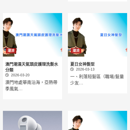
潮流
潮流
澳門潮濕天氣頭皮護理洗髮水
夏日女神髮型
2026-03-13
分類
2026-03-20
一、利落短髮區（職場/髮量
澳門地處華南沿海，亞熱帶
少友…
季風氣…