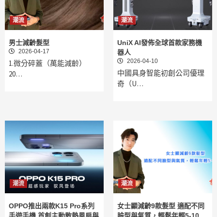
潮流
潮流
男士減齡髮型
UniX AI發佈全球首款家務機
2026-04-17
器人
2026-04-10
1.微分碎蓋（萬能減齡）
中國具身智能初創公司優理
20…
奇（U…
潮流
潮流
OPPO推出兩款K15 Pro系列
女士顯減齡9款髮型 適配不同
手遊手機 首創主動散熱風扇與
臉型與氣質，輕鬆年輕5-10