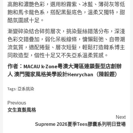
高飽和濃艷色彩，選用粉霧紫、冰藍、薄荷灰等低
飽和馬卡龍色系，搭配黑髮底色，溫柔又獨特，甜
酷氛圍感十足。
漸變碎染結合碎剪層次，挑染髮絲錯落分布，深淺
色彩交錯疊加，弱化呆板線條，慵懶鬆弛、自帶潮
流氣質，適配捲髮、層次短髮，輕鬆打造韓系博主
同款造型，個性十足又不失亞系溫柔質感。
作者：MACAU k-Zone粵澳大灣區連鎖髮型店創辦
人 澳門獨家風格美學設計Henrychan（陳毅鏗）
Tags:
亞系挑染
Continue
Previous
女生直髮風格
Reading
Next
Supreme 2026夏季Tees膠囊系列明日登場