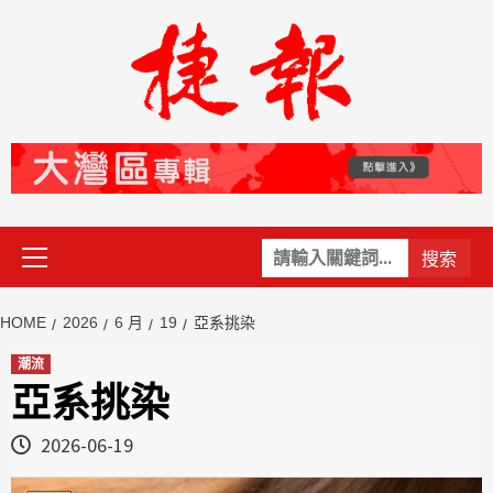
Skip
to
content
Primary
關
Menu
鍵
字:
HOME
2026
6 月
19
亞系挑染
潮流
亞系挑染
2026-06-19