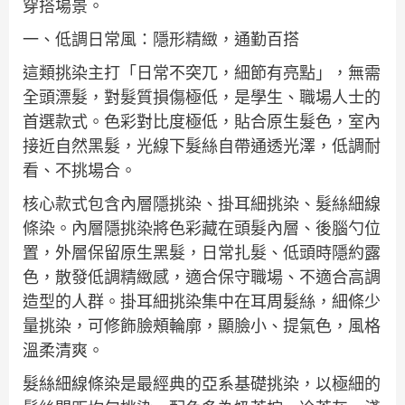
穿搭場景。
一、低調日常風：隱形精緻，通勤百搭
這類挑染主打「日常不突兀，細節有亮點」，無需
全頭漂髮，對髮質損傷極低，是學生、職場人士的
首選款式。色彩對比度極低，貼合原生髮色，室內
接近自然黑髮，光線下髮絲自帶通透光澤，低調耐
看、不挑場合。
核心款式包含內層隱挑染、掛耳細挑染、髮絲細線
條染。內層隱挑染將色彩藏在頭髮內層、後腦勺位
置，外層保留原生黑髮，日常扎髮、低頭時隱約露
色，散發低調精緻感，適合保守職場、不適合高調
造型的人群。掛耳細挑染集中在耳周髮絲，細條少
量挑染，可修飾臉頰輪廓，顯臉小、提氣色，風格
溫柔清爽。
髮絲細線條染是最經典的亞系基礎挑染，以極細的