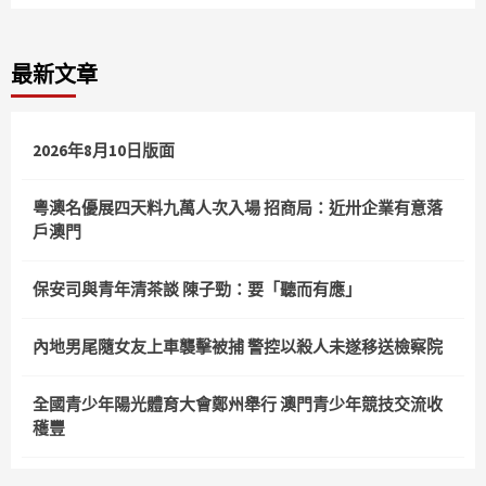
最新文章
2026年8月10日版面
粵澳名優展四天料九萬人次入場 招商局：近卅企業有意落
戶澳門
保安司與青年清茶談 陳子勁：要「聽而有應」
內地男尾隨女友上車襲擊被捕 警控以殺人未遂移送檢察院
全國青少年陽光體育大會鄭州舉行 澳門青少年競技交流收
穫豐