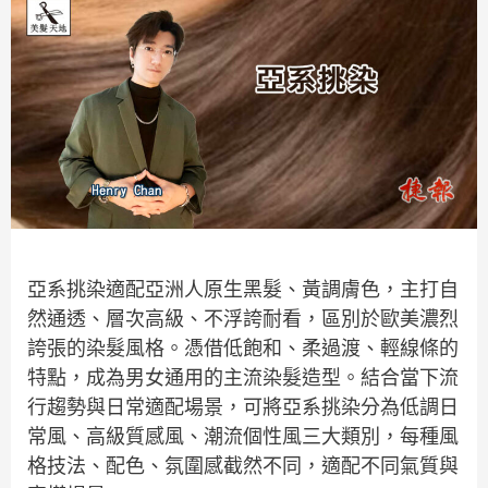
亞系挑染適配亞洲人原生黑髮、黃調膚色，主打自
然通透、層次高級、不浮誇耐看，區別於歐美濃烈
誇張的染髮風格。憑借低飽和、柔過渡、輕線條的
特點，成為男女通用的主流染髮造型。結合當下流
行趨勢與日常適配場景，可將亞系挑染分為低調日
常風、高級質感風、潮流個性風三大類別，每種風
格技法、配色、氛圍感截然不同，適配不同氣質與