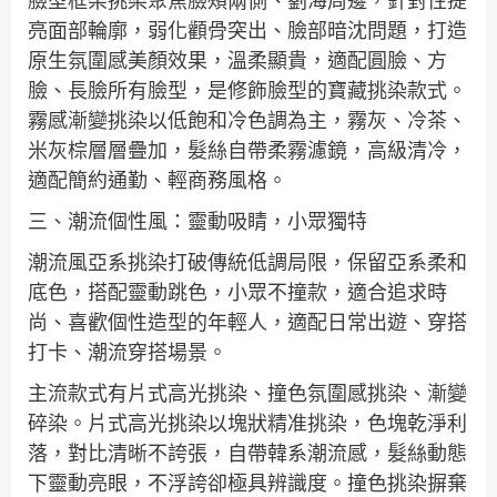
臉型框架挑染聚焦臉頰兩側、劉海周邊，針對性提
亮面部輪廓，弱化顴骨突出、臉部暗沈問題，打造
原生氛圍感美顏效果，溫柔顯貴，適配圓臉、方
臉、長臉所有臉型，是修飾臉型的寶藏挑染款式。
霧感漸變挑染以低飽和冷色調為主，霧灰、冷茶、
米灰棕層層疊加，髮絲自帶柔霧濾鏡，高級清冷，
適配簡約通勤、輕商務風格。
三、潮流個性風：靈動吸睛，小眾獨特
潮流風亞系挑染打破傳統低調局限，保留亞系柔和
底色，搭配靈動跳色，小眾不撞款，適合追求時
尚、喜歡個性造型的年輕人，適配日常出遊、穿搭
打卡、潮流穿搭場景。
主流款式有片式高光挑染、撞色氛圍感挑染、漸變
碎染。片式高光挑染以塊狀精准挑染，色塊乾淨利
落，對比清晰不誇張，自帶韓系潮流感，髮絲動態
下靈動亮眼，不浮誇卻極具辨識度。撞色挑染摒棄