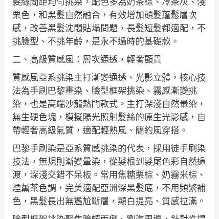
髮絲間距均勻挑染，配色多為奶茶棕、冷茶灰、淺
栗色，和黑髮自然融合，有效增加頭髮蓬鬆層次
感，改善黑髮沈悶貼塌問題，長髮短髮都適配，不
挑臉型、不挑年齡，是永不過時的基礎款。
二、高級質感風：層次通透，輕奢顯貴
質感風亞系挑染主打漸變通透、光影立體，核心技
法為手刷巴黎畫染、臉型框架挑染、霧感漸變挑
染，也是高端沙龍熱門款式。主打深淺自然暈染，
無生硬色塊，模擬陽光照射髮絲的原生光影感，自
帶輕奢高級氣質，適配輕熟風、簡約風穿搭。
巴黎手刷染是亞系質感挑染的代表，採用徒手刷染
技法，無規則漸變暈染，從髮根到髮尾色彩自然過
渡，深淺交錯不呆板。常用焦糖栗棕、奶霧米棕、
煙薰茶色調，完美適配亞洲深黑髮底，不用頻繁補
色，黑髮長出無尷尬斷層，顯白提亮、質感拉滿。