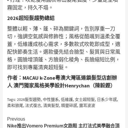
霧固定，持久不塌。
2026超短髮趨勢總結
整體以輕、薄、蓬、碎為關鍵詞，告別厚重一刀
切，強調空氣感與修飾性；風格從酷颯到溫柔全覆
蓋，低維護成核心需求，多數款式吹乾即成型，適
配快節奏生活。選款優先結合臉型、髮質與日常風
格，圓臉增頂蓬、方臉弱化稜角、長臉縮短比例，
即可找到專屬清爽超短髮。
作者：MACAU k-Zone粵澳大灣區連鎖髮型店創辦
人 澳門獨家風格美學設計Henrychan（陳毅鏗）
Tags:
2026髮型趨勢
,
中性鹽系
,
低維護
,
女士超短髮
,
日系少年感
,
柔和狼尾
,
法式復古
,
清爽髮型
,
精靈碎感
,
露耳波波
Continue
Previous
Nike推出Vomero Premium女跑鞋 主打法式美學融合頂