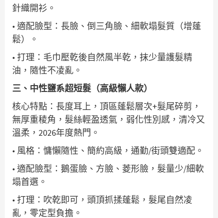
針織開衫。
• 適配臉型：長臉、倒三角臉、細軟塌髮質（增蓬
鬆）。
• 打理：毛巾壓乾後自然風半乾，抹少量護髮精
油，隨性不凌亂。
三、中性鹽系超短髮（高級懶人款）
核心特點：長度耳上，頂區蓬鬆層次+髮尾碎剪，
無厚重稜角，髮絲輕盈透氣，弱化性別感，清冷又
溫柔，2026年度熱門。
• 風格：慵懶隨性、簡約高級，通勤/街頭雙適配。
• 適配臉型：鵝蛋臉、方臉、菱形臉，髮量少/細軟
塌首選。
• 打理：吹乾即可，頭頂抓揉蓬鬆，髮尾自然凌
亂，零定型負擔。