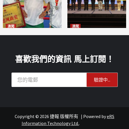
澳聞
澳聞
泰拳健兒關偉豪全錦賽奪亞軍
華億聯手澳科大發布魚鱗膠原
2026-08-08
蛋白肽科研成果
2026-08-08
喜歡我們的資訊 馬上訂閱！
Copyright © 2026 捷報 版權所有
|
Powered by
eRS
澳聞
澳聞
Information Technology Ltd.
.