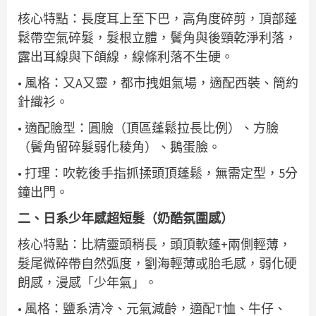
核心特點：長度耳上至下巴，高角度碎剪，頂部蓬
鬆帶空氣碎髮，髮根立體，鬢角與後頸乾淨利落，
露出耳線與下頜線，線條利落不生硬。
• 風格：又A又靈，都市拽姐氣場，適配西裝、簡約
針織衫。
• 適配臉型：圓臉（頂區蓬鬆拉長比例）、方臉
（鬢角留碎髮弱化稜角）、鵝蛋臉。
• 打理：吹乾後手指抓揉頭頂蓬鬆，無需定型，5分
鐘出門。
二、日系少年感超短髮（奶酷氛圍感）
核心特點：比精靈頭稍長，頭頂軟蓬+兩側輕薄，
髮尾微碎帶自然弧度，劉海輕薄或胎毛感，弱化硬
朗感，漫感「少年氣」。
• 風格：鹽系清冷、元氣減齡，適配T恤、牛仔、