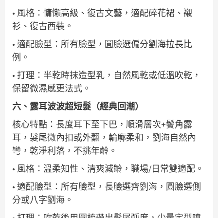
• 風格：慵懶高級、復古文藝，適配碎花裙、襯
衫、復古西裝。
• 適配臉型：所有臉型，圓臉選偏分劉海拉長比
例。
• 打理：半乾時抹造型乳，自然風乾或低溫吹乾，
保留微濕感更法式。
六、露耳波波超短髮（經典回潮）
核心特點：長度耳下至下巴，順滑層次+鬢角露
耳，髮尾微內扣或外翻，輪廓柔和，劉海自然內
彎，乾淨利落，不挑年齡。
• 風格：溫柔知性、清爽減齡，職場/日常雙適配。
• 適配臉型：所有臉型，長臉選齊劉海，圓臉選側
分或八字劉海。
• 打理：吹乾後用圓梳帶出髮尾弧度，少量定型噴