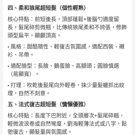
四、柔和狼尾超短髮（個性輕熟）
核心特點：前短後長，頂部蓬鬆+後腦勺適度留
長，髮尾碎剪微翹，比傳統狼尾柔和不誇張，修飾
頭型扁平，顯顱頂高。
• 風格：甜酷隨性、輕復古氛圍感，適配西裝、襯
衫、吊帶。
• 適配臉型：長臉、鵝蛋臉、高額頭；圓臉慎選
（易顯寬）。
• 打理：吹乾後髮尾向外輕卷，抹少量髮蠟抓出紋
理，自然不刻意。
五、法式復古超短髮（慵懶優雅）
核心特點：長度下巴附近，全頭層次+髮尾碎翹，
輕微波浪卷或自然彎度，劉海輕薄法式或八字，鬆
弛復古，顯髮量與氛圍感。