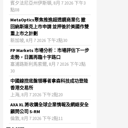
賓夕法尼亞州伊斯頓, 8月 7 2026 下午3
點08
MetaOptics聚焦推進超透鏡商業化 撤
回納斯達克上市申請 並押後於美國作雙
重上市之計劃
新加坡, 8月 7 2026 下午2點30
FP Markets 市場分析：市場評估下一步
走勢，日圓再臨十字路口
塞浦路斯利馬索爾, 8月 7 2026 下午2點
30
中國線控底盤領導者拿森科技成功登陸
香港交易所
上海, 8月 7 2026 下午2點20
AXA XL 將收購全球企業情報及網絡安全
顧問公司 S-RM
倫敦, 8月 7 2026 下午2點11