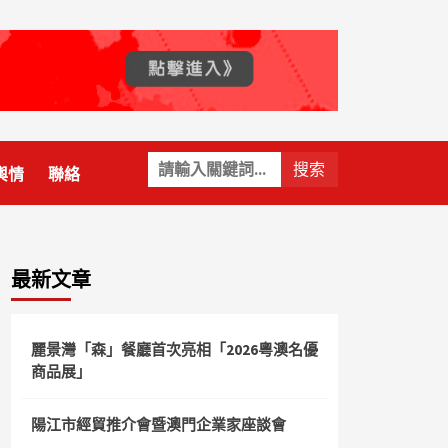
關
輿情
聯絡
鍵
字:
最新文章
麗景灣「森」餐廳首次亮相「2026粵澳名優
商品展」
陽江市經貿推介會暨澳門企業家座談會