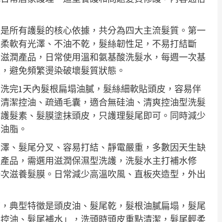
這是所有護髮的核心依據，共分為四大主流髮質。第一
絲柔軟有光澤、不油不乾，髮絲韌性足，不易打結斷
和滋潤產品，日常使用溫和氨基酸洗髮水，每週一次基
主，避免頻繁燙染破壞髮質狀態。
洗完1天內髮根扁塌油膩，髮絲細軟貼頭皮，容易伴
在清潔控油、疏通毛囊，適合無硅油、清爽控油型洗髮
免護髮素、髮膜塗抹頭皮，只護理髮尾即可。同時減少
泌油脂。
光澤、髮尾分叉、容易打結、靜電嚴重，多數因天生缺
潔產品，需選用滋潤保濕型洗護，洗髮水主打補水修
一次滋養髮膜。日常減少高溫吹風、直板夾造型，外出
質，典型特徵是頭皮油、髮尾乾，髮根油膩扁塌，髮尾
皮控油、髮尾補水」，洗頭時頭皮重點清潔，髮尾輕柔