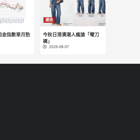
潮流
租金指數單月勁
今秋日港澳潮人瘋搶「彎刀
褲」
2026-08-07