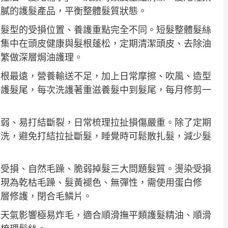
油膩的護髮產品，平衡整體髮質狀態。
同髮型的受損位置、養護重點完全不同。短髮整體髮絲
點集中在頭皮健康與髮根蓬松，定期清潔頭皮、去除油
頻繁做深層焗油護理。
髮根最遠，營養輸送不足，加上日常摩擦、吹風、造型
修護髮尾，每次洗護著重滋養髮中到髮尾，每月修剪一
脆弱、易打結斷裂，日常梳理拉扯損傷嚴重。除了定期
清洗，避免打結拉扯斷髮，睡覺時可鬆散扎髮，減少髮
染受損、自然毛躁、脆弱掉髮三大問題髮質。燙染受損
表現為乾枯毛躁、髮黃褪色、無彈性，需使用蛋白修
深層修護，閉合毛鱗片。
濕天氣影響極易炸毛，適合順滑撫平類護髮精油、順滑