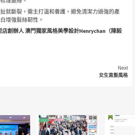
柔梳理髮絲。
拉扯就斷裂，需主打溫和養護，避免清潔力過強的產
蛋白增強髮絲韌性。
髮型店創辦人 澳門獨家風格美學設計Henrychan（陳毅
Next
女生直髮風格