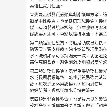
易懂且實用性強。
首先是基礎髮質分類與對應護理方案，
類是中性髮質，也是健康理想髮質，髮
裂。這類髮質護理極簡，無需強效清潔
礎護髮素即可，重點以維持水油平衡為
第二類是油性髮質，特點是頭皮出油快，
隨頭屑、頭皮瘙癢。油性髮質護理重點
水，洗頭頻率可保持隔天一次，切記避
高油高糖飲食，避免刺激皮脂腺過度分
第三類是乾性髮質，表現為髮絲乾枯無
水或長期暴曬導致。乾性髮質忌強力清
護，每次洗頭必用護髮素，每兩周使用
做好防曬，避免髮絲水分快速流失。
第四類是混合性髮質，也是最常見的髮
乾枯分叉。護理需分區養護，做到「頭