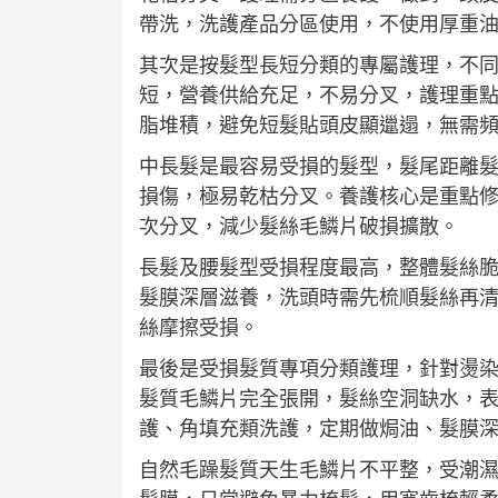
帶洗，洗護產品分區使用，不使用厚重
其次是按髮型長短分類的專屬護理，不
短，營養供給充足，不易分叉，護理重
脂堆積，避免短髮貼頭皮顯邋遢，無需
中長髮是最容易受損的髮型，髮尾距離
損傷，極易乾枯分叉。養護核心是重點
次分叉，減少髮絲毛鱗片破損擴散。
長髮及腰髮型受損程度最高，整體髮絲
髮膜深層滋養，洗頭時需先梳順髮絲再
絲摩擦受損。
最後是受損髮質專項分類護理，針對燙
髮質毛鱗片完全張開，髮絲空洞缺水，
護、角填充類洗護，定期做焗油、髮膜
自然毛躁髮質天生毛鱗片不平整，受潮