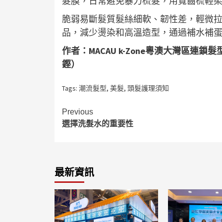
髮膜，日常避免暴力梳髮，用寬齒梳輕
脆弱易斷髮質髮絲細軟、韌性差，輕微
品，減少燙染和高溫造型，通過補水補
作者：MACAU k-Zone粵澳大灣區連鎖
鏗）
Tags:
潮流髮型
,
美髮
,
頭髮護理須知
Continue
Previous
選擇洗髮水的重要性
Reading
最新資訊