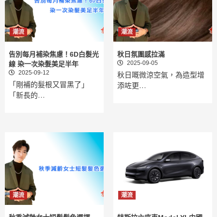
潮流
潮流
告別每月補染焦慮！6D白髮光
秋日氛圍感拉滿
2025-09-05
線 染一次染髮美足半年
2025-09-12
秋日嘅微涼空氣，為造型增
「剛補的髮根又冒黑了」
添咗更…
「新長的…
潮流
潮流