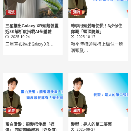
潮流
潮流
三星推出Galaxy XR頭戴裝置
轉季甩頭髮唔使慌！3步保住
近8K解析度搭載AI全體驗
你嘅「頭頂防線」
2025-10-24
2025-10-17
三星宣布推出Galaxy XR…
轉季時梳頭見梳上纏住一嚿
嚿頭髮…
潮流
潮流
蛋白燙髮：靚髮唔使靠「捱
髮型：是人的第二張面
2025-09-27
傷」 頭皮頭髮都有「安全感」