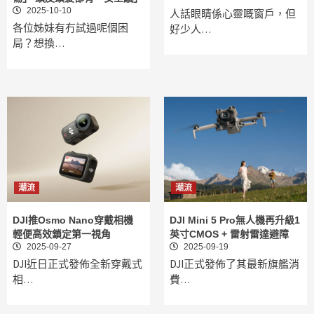
2025-10-10
人話眼睛係心靈嘅窗戶，但
各位姊妹有冇試過呢個困
好少人…
局？想換…
潮流
潮流
DJI推Osmo Nano穿戴相機
DJI Mini 5 Pro無人機再升級1
輕便高效鎖定第一視角
英寸CMOS + 雷射雷達避障
2025-09-27
2025-09-19
DJI近日正式發佈全新穿戴式
DJI正式發佈了其最新旗艦消
相…
費…