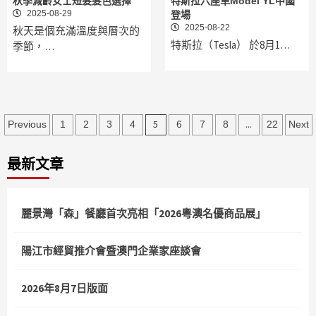
秋季減齡女士短髮髮色選擇
特斯拉六座車Model YL中國
2025-08-29
登場
2025-08-22
秋天是個充滿溫度與層次的
特斯拉（Tesla） 於8月1…
季節，…
文
5
...
Previous
1
2
3
4
6
7
8
22
Next
章
最新文章
分
頁
麗景灣「森」餐廳首次亮相「2026粵澳名優商品展」
陽江市經貿推介會暨澳門企業家座談會
2026年8月7日版面