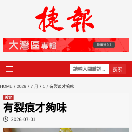
Skip
to
content
Primary
關
Menu
鍵
字:
HOME
2026
7 月
1
有裂痕才夠味
美食
有裂痕才夠味
2026-07-01