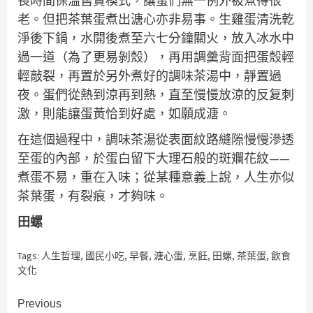
長時間保溫售賣模式，讓蛋們無一例外被煮得很
老。但把茶葉蛋煮出溏心亦非易事。生雞蛋清洗乾
淨後下鍋，水開後煮至六七分鐘關火，放入冰水中
過一道（為了更易剝殼），再用調羹背面把蛋殼輕
輕敲裂，再置於另外煮好的調味茶湯中，靜置過
夜。蛋們從熱到涼再到熱，直至慢慢放涼的反复刺
激，則能讓蛋黃恰到好處，如願成溏。
在這個過程中，調味茶湯從表面紋路縫隙慢慢滲透
至蛋的內部，於蛋白留下大理石般的斑斕花紋——
煮蛋不易，重在入味；從某種意義上說，人生亦似
茶葉蛋，有裂痕，才夠味。
田螺
Tags:
人生哲理
,
國民小吃
,
早餐
,
溏心蛋
,
烹飪
,
田螺
,
茶葉蛋
,
飲食
文化
Continue
Previous