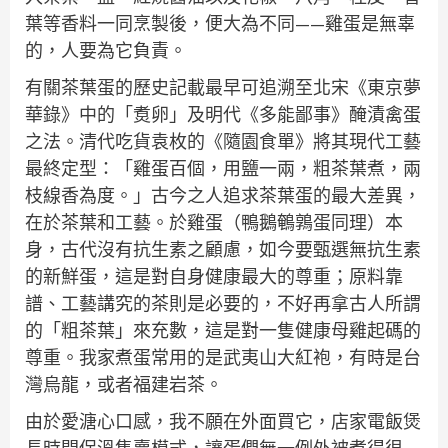
葉等香料一同烹製後，便大為不同——雞蛋是無辜
的，人要為它負責。
有關茶葉蛋的歷史記載最早可追溯至北宋《東京夢
華錄》中的「煑卵」及明代《多能鄙事》醃漬禽蛋
之法。清代吃貨袁枚的《隨園食單》將其現代工藝
最終定型：「雞蛋百個，用鹽一兩，粗茶葉煮，兩
枝線香為度。」古今之人追求茶葉蛋的最大差異，
在於茶葉和工藝。於雞蛋（鴨鵝鵪鶉蛋同理）本
身，古代沒有抗生素之顧慮，如今要甄選無抗生素
的新鮮蛋，這是對自身健康最大的尊重；原料靠
譜、工藝講究的茶則是必要的，不好再拿古人所謂
的「粗茶葉」來充數，這是對一隻健康母雞起碼的
尊重。我家煮蛋常用的是武夷山大紅袍，有時是台
灣烏龍，或者福建岩茶。
由於愛溏心口感，我不願在外面買它，店家電飯煲