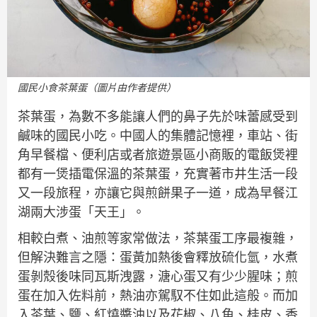
國民小食茶葉蛋（圖片由作者提供）
茶葉蛋，為數不多能讓人們的鼻子先於味蕾感受到
鹹味的國民小吃。中國人的集體記憶裡，車站、街
角早餐檔、便利店或者旅遊景區小商販的電飯煲裡
都有一煲插電保溫的茶葉蛋，充實著市井生活一段
又一段旅程，亦讓它與煎餅果子一道，成為早餐江
湖兩大涉蛋「天王」。
相較白煮、油煎等家常做法，茶葉蛋工序最複雜，
但解決難言之隱：蛋黃加熱後會釋放硫化氫，水煮
蛋剝殼後味同瓦斯洩露，溏心蛋又有少少腥味；煎
蛋在加入佐料前，熱油亦駕馭不住如此這般。而加
入茶葉、鹽、紅燒醬油以及花椒、八角、桂皮、香