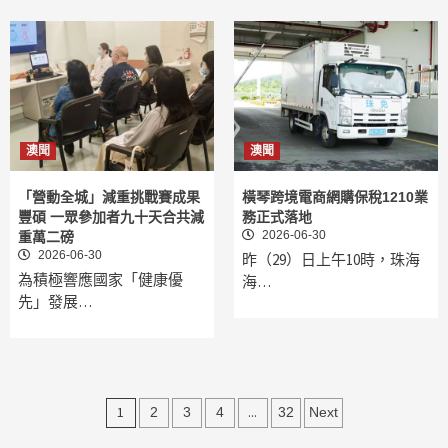
澳聞
澳聞
「營動全城」減重挑戰賽成果
橫琴跨境電商網購保稅1210業
豐碩 一眾參加者九十天合共減
務正式落地
2026-06-30
重萬二磅
2026-06-30
昨（29）日上午10時，珠海
為積極響應國家「健康優
海…
先」發展…
文
1
...
2
3
4
32
Next
章