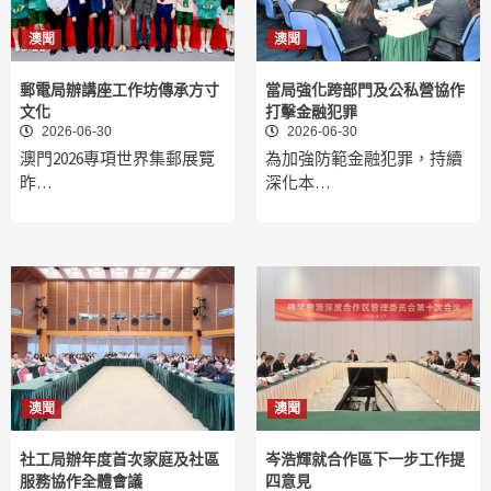
澳聞
澳聞
郵電局辦講座工作坊傳承方寸
當局強化跨部門及公私營協作
文化
打擊金融犯罪
2026-06-30
2026-06-30
澳門2026專項世界集郵展覽
為加強防範金融犯罪，持續
昨…
深化本…
澳聞
澳聞
社工局辦年度首次家庭及社區
岑浩輝就合作區下一步工作提
服務協作全體會議
四意見