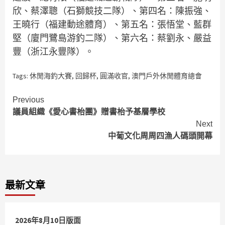
欣、蔡澤聰（石獅競技二隊）、第四名：陳振強、
王曉行（福建動途體育）、第五名：張悟堂、藍群
堅（廈門鷺島游釣二隊）、第六名：蔡劉永、嚴益
豐（浙江永豐隊）。
Tags:
休閒海釣大賽
,
回歸杯
,
圓滿收官
,
澳門戶外休閒體育總會
Continue
Previous
議員組織《愛心書枱團》贈書枱予基層學校
Reading
Next
中葡文化周周四漁人碼頭開幕
最新文章
2026年8月10日版面