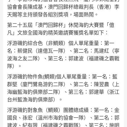
協會會長陳成基，澳門回歸杯總裁判長（香港）李
天賜等主持頒發各組別獎項，場面熱鬧。
第二十五屆「澳門回歸杯」休閒海釣大賽暨「億
凡」文旅全國海釣精英邀請賽獲獎名單如下：
浮游磯釣綜合色（非鯛類）個人單尾重量：第一
名：蔡健民（達億瓦一隊）、第二名：馬建紅（寧
波海之友二隊）、第三名：郭建波（福建磯之霸戰
隊）。
浮游磯釣物件魚(鯛類)個人單尾重量：第一名：藍
群堅（廈門鷺島游釣二隊）、第二名：陳翌農（上
海幽藍海釣俱樂部二隊）、第三名：郭建華（浙江
台州藍漁海釣俱樂部）。
浮游磯釣對象魚（鯛類）團體總成績：第一名：金
國良、孫宏（溫州市海釣協會一隊）、第二名：郭
建波、紀有限（福建磯之霸戰隊）、第三名：施明