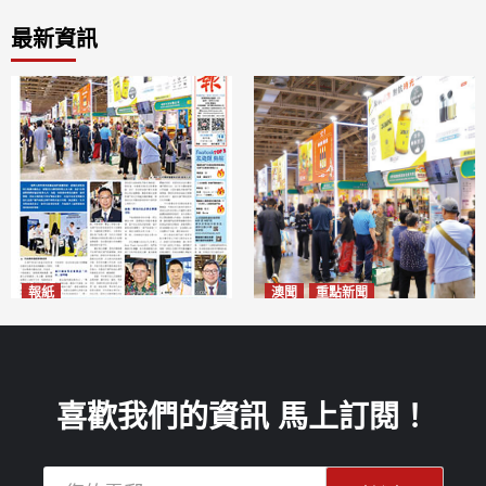
最新資訊
報紙
澳聞
重點新聞
2026年8月10日版面
粵澳名優展四天料九萬人次入
2026-08-10
場 招商局：近卅企業有意落戶
澳門
2026-08-10
喜歡我們的資訊 馬上訂閱！