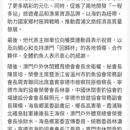
了更多精彩的元化。同時，促進了兩地開發「一程
多站」旅遊產品和漁業資源品牌，以海釣為紐帶，
助力國家鄉村振興戰略，推動霞浦文旅經濟高質量
發展。
最後，他代表主辦單位向獲獎運動員表示祝賀，以
及向關心和支持澳門「回歸杯」的各地領導、合作
夥伴、全體釣魚人表示衷心的感謝。
隨後，澳門戶外休閒體育總會會長余衛權、秘書長
陳景培、榮譽主席暨浙江省溫州市釣魚協會常務副
會長周青聯同出席嘉賓寧德市檢察院原檢察長、寧
德市海釣協會榮譽會長林豪，中國休閒垂釣協會釣
場建設分會會長蘇照元，寧德市旅遊協會常務副會
長陳模，海島鄉黨委副書記、鄉長高憲華，霞浦縣
北確島駐軍連連長王海保，澳門戶外體育總會榮譽
會長徐財水，海島鄉黨委宣傳委員、統戰委員林瀟
宇，寧德市海釣協會會長江燕飛，廈門市休閒垂釣