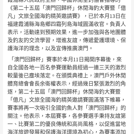
《第二十五屆「澳門回歸杯」休閒海釣大賽暨「億
凡」文旅全國海釣精英邀請賽》，已於本月13日在
福建霞浦縣海島鄉四霜列島海域圓滿收官。負責人
表示，活動達到預期效果，進一步加強與各地團體
及釣友的交流學習，增進友誼，傳遞愛護環境、保
護海洋的理念，以及宣傳推廣澳門。
「澳門回歸杯」賽事於本月11日揭開序幕後，來
自全國各地一百名參賽運動員經過一連三天的激烈
較量後已塵埃落定。在頒獎典禮上，澳門戶外休閒
體育總會會長余衛權表示，經過幾日緊張激烈的角
逐，第二十五屆「澳門回歸杯」休閒海釣大賽暨
「億凡」文旅全國海釣精英邀請賽圓滿落下帷幕，
賽事將再一次吸引全國釣魚人對「澳門回歸杯」的
關注。他表示，本屆賽事，各參賽選手秉持友誼第
一、比賽第二的優良傳統和高尚風格，以促進當地
海洋旅遊發展和保護海洋環境為初心，為賽事添加