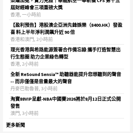
榮耀加冕，實力見證｜華龍航空一舉斬獲 CFS 第十五
屆財經峰會三項重磅大獎
香港, 一小時前
【盈利預告】港股澳企亞洲先鋒娛樂（8400.HK）發盈
喜 料上半年淨利潤飆升近 90 倍
香港和澳門, 2小時前
理光香港與希路能源簽署合作備忘錄 攜手打造智慧出
行生態圈 助力企業綠色轉型
香港, 2小時前
全新 ReSound Sensia™ 助聽器能提升您想聽到的聲音
-- 而非僅僅是音量最大的聲音
丹麥巴勒魯普, 3小時前
淘寶88VIP呈獻-NBA中國賽2026將於8月12日正式公開
發售
澳門, 3小時前
更多新聞