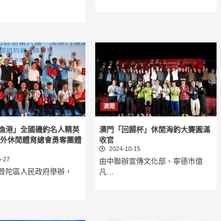
澳聞
漁港」全國磯釣名人精英
澳門「回歸杯」休閒海釣大賽圓滿
戶外休閒體育總會勇奪團體
收官
2024-10-15
-27
由中聯辦宣傳文化部、寧德市億
普陀區人民政府舉辦，
凡…