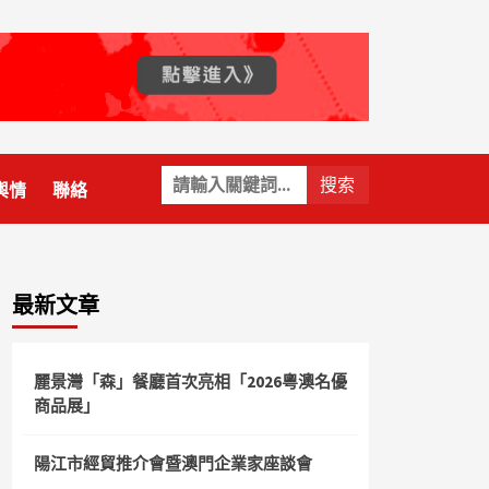
關
輿情
聯絡
鍵
字:
最新文章
麗景灣「森」餐廳首次亮相「2026粵澳名優
商品展」
陽江市經貿推介會暨澳門企業家座談會