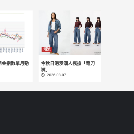
潮流
租金指數單月勁
今秋日港澳潮人瘋搶「彎刀
褲」
2026-08-07