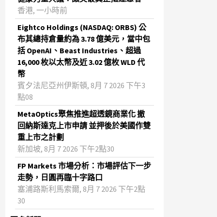
香港, 一小時前
Eightco Holdings (NASDAQ: ORBS) 公
布其總持倉量約為 3.78 億美元，當中包
括 OpenAI、Beast Industries、超過
16,000 枚以太幣及近 3.02 億枚 WLD 代
幣
賓夕法尼亞州伊斯頓, 8月 7 2026 下午3
點08
MetaOptics聚焦推進超透鏡商業化 撤
回納斯達克上市申請 並押後於美國作雙
重上市之計劃
新加坡, 8月 7 2026 下午2點30
FP Markets 市場分析：市場評估下一步
走勢，日圓再臨十字路口
塞浦路斯利馬索爾, 8月 7 2026 下午2點
30