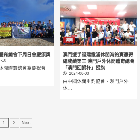
澳聞
體育總會下周日會慶頒獎
澳門選手福建霞浦休閒海釣賽贏得
-10
總成績第三 澳門戶外休閒體育總會
休閒體育總會為慶祝會
「澳門回歸杯」授旗
2024-06-03
由中國休閒垂釣協會、澳門戶外
休…
文
1
2
Next
章