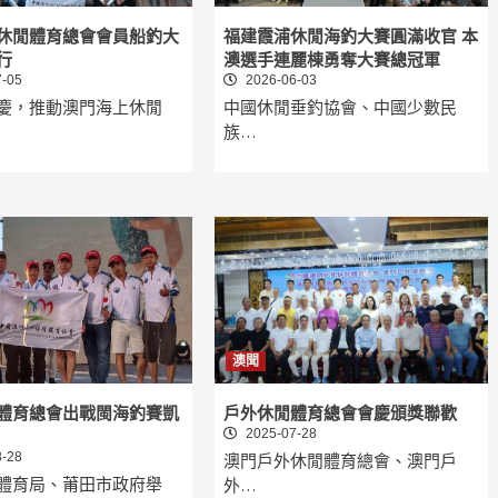
休閒體育總會會員船釣大
福建霞浦休閒海釣大賽圓滿收官 本
行
澳選手連麗棟勇奪大賽總冠軍
-05
2026-06-03
慶，推動澳門海上休閒
中國休閒垂釣協會、中國少數民
族…
澳聞
體育總會出戰閩海釣賽凱
戶外休閒體育總會會慶頒獎聯歡
2025-07-28
-28
澳門戶外休閒體育總會、澳門戶
體育局、莆田市政府舉
外…