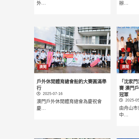
外…
辦…
澳聞
澳聞
戶外休閒體育總會船釣大賽圓滿舉
「沈家門
行
賽 澳門
2025-07-16
冠軍
2025-05
澳門戶外休閒體育總會為慶祝會
由舟山市
慶…
中…