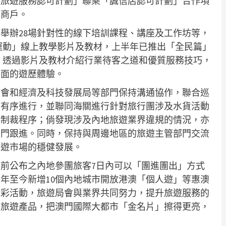
級旅遊服務認可計劃」聯乘「誠信店認可計劃」合作項
售商戶。
舉辦28場針對性的線下培訓課程、講座及工作坊等，
禮運動」線上教學影片及教材，上半年已推出「全民篇」
數，透過影片及教材介紹行業待客之道和優質服務技巧，
方面的遊歷體驗。
員會和經濟及科技發展局等部門保持溝通協作，聯合巡
動有序進行，並聯同海關進行針對旅行團涉及水貨活動
起制裁程序；倘發現涉及內地旅遊業界違規的情況，亦
部門跟進。同時，保持與周邊地區的旅遊主管部門交流
旅遊市場的穩健發展。
前公布之內地參團旅客7日內可以「團進團出」方式
年至今新增10個內地城市開放港澳「個人遊」等惠澳
精彩活動，旅遊局會與業界共同努力，提升旅遊服務的
的旅遊產品，把澳門國際大都市「金名片」擦得更亮，
。