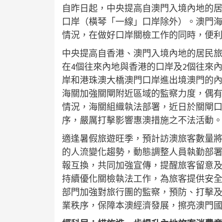
自昨日起，中央提高自澳門入境內地的
口岸（橫琴「一線」口岸除外）。澳門
情況，在做好口岸關檢工作的同時，便
中央提高自香港、澳門入境內地的居民旅
在4個往來內地與香港的口岸及2個往來
岸和港珠澳大橋澳門口岸進出境澳門的
海關加強關閘附近區域的監察力度，偶
情況，海關組織執法部署，近日於關閘口
序，嚴厲打擊影響惠澳措施之不法活動
適逢暑假旅遊旺季，預計訪澳旅客數量
的人流變化趨勢，動態調整人員執勤部
報互換，共同加強宣傳，提醒旅客留意
持續優化關檢執法工作，為旅客提供安
部門加強對旅行團的監察，預防、打擊
業秩序，保障本澳經濟發展，擦亮澳門