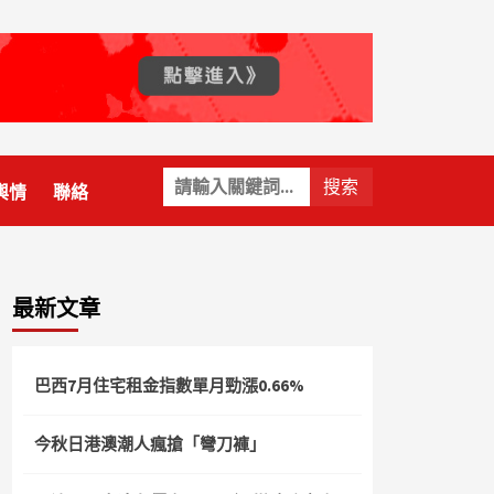
關
輿情
聯絡
鍵
字:
最新文章
巴西7月住宅租金指數單月勁漲0.66%
今秋日港澳潮人瘋搶「彎刀褲」