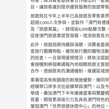
待客；與消費者委員會合作推出的「星
目，讓旅客識別提供優質服務的旅遊零
旅遊局在今年上半年已為旅遊及零售業界
超過3,000人次參與，並製作「澳門有
及「旅遊業篇」，錄得逾8,000點擊次
促使澳門旅遊業提質發展，增添旅客各
此外，旅遊局將持續與海關、消費者委
查旅行團購物點，確保旅行團的購物活
的巡查。一旦發現違規情況，將依法提
會按機制將個案通報內地相關旅遊主管
合作，透過既有的溝通機制，維護區域
乘著提高免稅額度的新措施優勢，連同早
經橫琴口岸多次往返橫琴與澳門，以及今
舉措，疊加澳門下半年連連盛事與雙慶
質量，開發更具吸引力及具有澳門特色
鞏固澳門「世界旅遊休閒中心」的地位