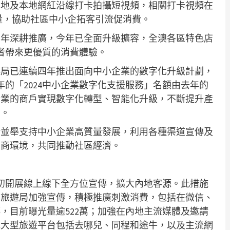
內地及本地網紅沿線打卡拍攝短視頻，相關打卡視頻在
放量，協助社區中小企拓客引流促消費。
四年深耕推廣，今年已全面升級擴容，全澳各區特色店
費者帶來更優質的消費體驗。
科局已連續四年推出面向中小企業的數字化升級計劃，
年的「2024中小企業數字化支援服務」名額由去年的
多行業的商戶實現數字化轉型、智能化升級，不斷提升產
費。
措並舉支持中小企業高質量發展，利用各種渠道宣傳及
營商環境，共同推動社區經濟。
初開展線上線下全方位宣傳，擴大內地客源。此措施
，旅遊局加強宣傳，積極推廣刺激消費，包括在微信、
，目前曝光量逾522萬；加強在內地主流媒體及邀請
地大型旅遊平台包括去哪兒、同程和途牛，以及主流網