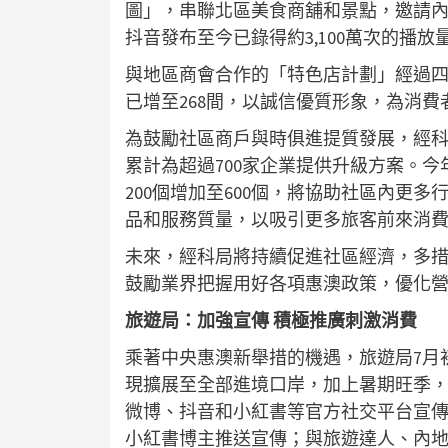
圖」，串聯北區美食商舖和景點，邀請
抖音發布至今已錄得約3,100萬次的播
與地區商會合作的「特色店計劃」經過
已增至268間，以誠信優質形象，為消
為鼓勵社區商戶與時俱進提質發展，經
累計為超過700家企業提供升級方案。今
200個增加至600個，將協助社區內更
品和服務質量，以吸引更多旅客前來消
未來，經科局將持續促進社區經濟，多
鼓勵業界把握用好各項惠澳政策，優化
旅遊局：加強宣傳 積極推廣刺激消費
乘著中央惠澳新舉措的機遇，旅遊局7月
現擴展至全部進境口岸，加上暑期旺季
微博、抖音和小紅書等官方社交平台宣傳
小紅書博主推送宣傳；與旅遊達人、內