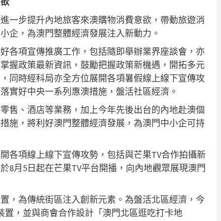
意欲
助進一步提升內地旅客來澳購物消費意欲，帶動旅遊消
中小企，為澳門整體經濟發展注入新動力。
做好各項宣傳推廣工作，包括隨即舉辦業界座談會，亦
份掌握政策最新資訊，鼓勵把握政策新機遇，開拓多元
驗，同時經科局亦全方位展開各項暑假線上線下宣傳攻
同落實好中央一系列惠澳措施，盤活社區經濟。
、零售、酒店等業務，加上今年先後出台的內地赴澳個
澳措施，將利好澳門整體經濟發展，為澳門中小企可持
開各項線上線下宣傳攻勢，包括與芒果TV合作拍攝新
於8月5日起在芒果TV平台開播，向內地觀眾展現澳門
裝置，為傳統街區注入創新元素。為盤活北區經濟，今
裝置，並與商會合作設計「澳門北區逛吃打卡地