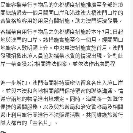
居民旅客攜帶行李物品的免稅額度措施推廣至全部進境
海關總結過去一個月關閘口岸和港珠澳大橋澳門口岸的
利合資格旅客用好用足有關措施，助力澳門經濟發展。
客攜帶自用行李物品之免稅額度措施於本年7月1日起
內地與澳門的口岸。該措施實施至今一個月，經關閘口
內地旅客人數明顯上升。中央惠澳措施實施首月，澳門
有發現招攬出境人員協助攜帶水貨的情況出現。針對此
岸一帶查獲2宗相關違法個案，並依法作出處罰程
。
將進一步增加，澳門海關將持續密切留意各出入境口岸
署，並與本澳和內地相關部門保持緊密的聯絡溝通、情
及遵守兩地的物品進出境規定。同時，海關將一如既往
全便捷的通關服務，以及與旅遊局和治安警察局及相關
及遏止利用旅行團進行不法販運活動，共同維護旅遊行
國際大都市的「金名片」。