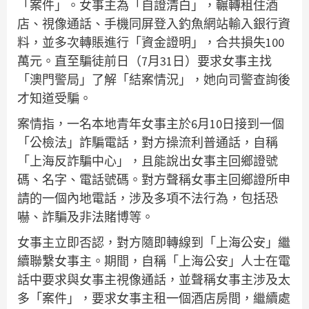
「案件」。女事主為「自證清白」，輾轉租住酒
店、視像通話、手機同屏登入釣魚網站輸入銀行資
料，並多次轉賬進行「資金證明」，合共損失100
萬元。直至騙徒前日（7月31日）要求女事主找
「澳門警局」了解「結案情況」，她向司警查詢後
才知道受騙。
案情指，一名本地青年女事主於6月10日接到一個
「公檢法」詐騙電話，對方操流利普通話，自稱
「上海反詐騙中心」，且能說出女事主回鄉證號
碼、名字、電話號碼。對方聲稱女事主回鄉證所申
請的一個內地電話，涉及多項不法行為，包括恐
嚇、詐騙及非法賭博等。
女事主立即否認，對方隨即轉線到「上海公安」繼
續聯繫女事主。期間，自稱「上海公安」人士在電
話中要求與女事主視像通話，並聲稱女事主涉及太
多「案件」，要求女事主租一個酒店房間，繼續處