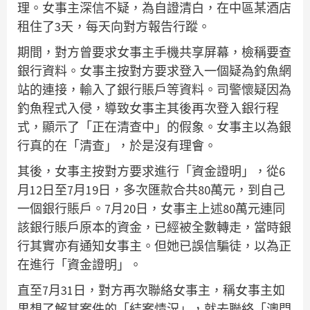
理。女事主深信不疑，為自證清白，在中區某酒店
租住了3天，每天向對方報告行蹤。
期間，對方曾要求女事主手機共享屏幕，檢稱要查
銀行資料。女事主按對方要求登入一個疑為釣魚網
站的連接，輸入了銀行賬戶等資料。司警懷疑因為
釣魚程式入侵，導致女事主其後再次登入銀行程
式，顯示了「正在清查中」的假象。女事主以為銀
行真的在「清查」，於是沒有理會。
其後，女事主按對方要求進行「資金證明」，從6
月12日至7月19日，多次匯款合共80萬元，到自己
一個銀行賬戶。7月20日，女事主上述80萬元連同
該銀行賬戶原本的資金，已經被全數轉走，當時銀
行其實亦有通知女事主。但她已誤信騙徒，以為正
在進行「資金證明」。
直至7月31日，對方再次聯絡女事主，稱女事主如
果想了解其案件的「結案情況」，就去聯絡「澳門