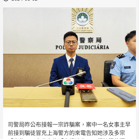
司警局昨公布接報一宗詐騙案，案中一名女事主早
前接到騙徒冒充上海警方的來電告知她涉及多宗