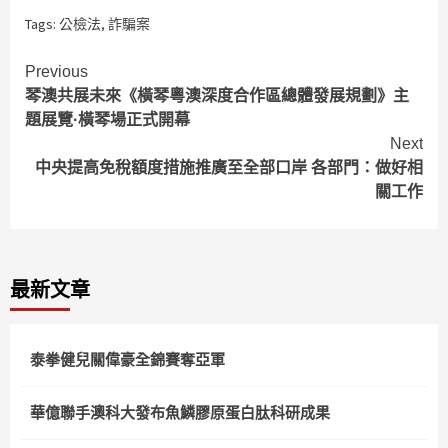
Tags:
公檢法
,
詐騙案
Continue
Previous
琴澳共展未來《橫琴粵澳深度合作區總體發展規劃》主
Reading
題展覽·橫琴場正式開幕
Next
中央提高免稅額度措施推廣至全部口岸 各部門：做好相
關工作
最新文章
泰拳健兒關偉豪全錦賽奪亞軍
華億聯手澳科大發布魚鱗膠原蛋白肽科研成果