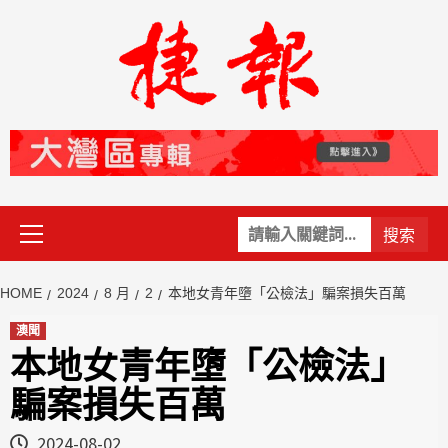
Skip
to
content
Primary
關
Menu
鍵
字:
HOME
2024
8 月
2
本地女青年墮「公檢法」騙案損失百萬
澳聞
本地女青年墮「公檢法」
騙案損失百萬
2024-08-02