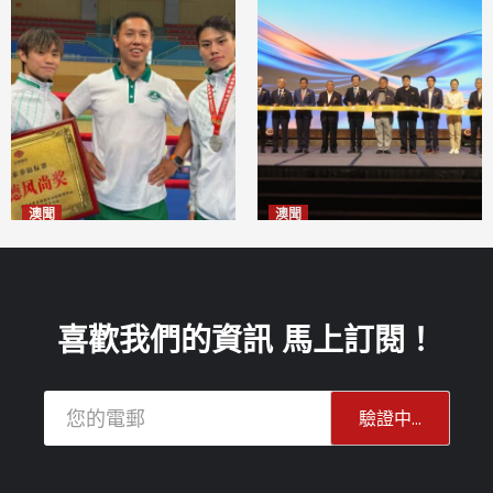
澳聞
澳聞
泰拳健兒關偉豪全錦賽奪亞軍
華億聯手澳科大發布魚鱗膠原
2026-08-08
蛋白肽科研成果
2026-08-08
喜歡我們的資訊 馬上訂閱！