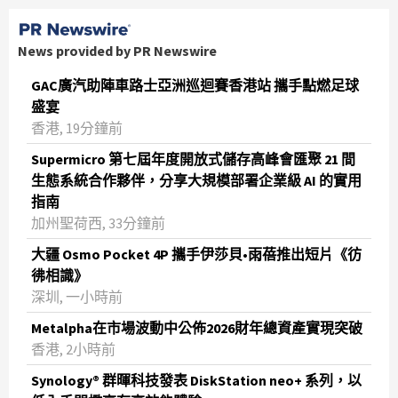
News provided by PR Newswire
GAC廣汽助陣車路士亞洲巡迴賽香港站 攜手點燃足球
盛宴
香港, 19分鐘前
Supermicro 第七屆年度開放式儲存高峰會匯聚 21 間
生態系統合作夥伴，分享大規模部署企業級 AI 的實用
指南
加州聖荷西, 33分鐘前
大疆 Osmo Pocket 4P 攜手伊莎貝•雨蓓推出短片《彷
彿相識》
深圳, 一小時前
Metalpha在市場波動中公佈2026財年總資產實現突破
‌香港, 2小時前
Synology® 群暉科技發表 DiskStation neo+ 系列，以