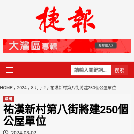
Skip
to
content
Primary
關
Menu
鍵
字:
HOME
2024
8 月
2
祐漢新村第八街將建250個公屋單位
澳聞
祐漢新村第八街將建250個
公屋單位
2024-08-02