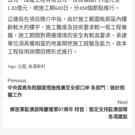
1.83億元，總施工期600日，分450個節點進行。
公建局在項目簡介中指，由於施工範圍毗鄰區內樓
齡較大的樓宇，施工難度及技術要求較一般工程複
雜，施工期間對周邊環境的安全有較高要求，承建
單位須具備相當的地基開挖施工經驗及能力，故本
工程採用詢價招標形式進行。
Tags:
公屋
,
祐漢新村
Continue
Previous
中央提高免稅額度措施推廣至全部口岸 各部門：做好相
Reading
關工作
Next
解放軍駐澳部隊慶建軍97周年 特首：堅定支持駐澳部隊
各項建設