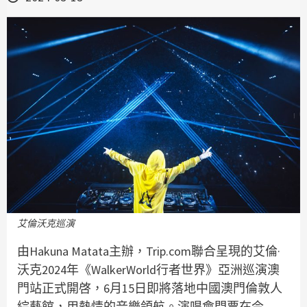
艾倫沃克巡演
由Hakuna Matata主辦，Trip.com聯合呈現的艾倫·
沃克2024年《WalkerWorld行者世界》亞洲巡演澳
門站正式開啓，6月15日即將落地中國澳門倫敦人
綜藝館，用熱情的音樂領航。演唱會門票在今