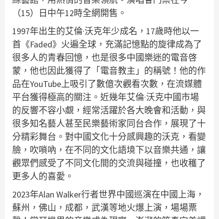
（15）日中午12時全網開售。
1997年出生的艾倫·沃克年少成名，17歲時他以一
首《Faded》火遍全球，充滿記憶點的旋律成為了
很多人的青春回憶，也是很多中國樂迷的電音啓
蒙，他也因此獲得了「電音教主」的稱號！他的作
品在YouTube上吸引了數億次觀看次數，在流媒體
平台獲得極高的關注。近幾年艾倫·沃克中國市場
的反響不容小覷，經常活躍於各大晚會和活動，與
很多知名藝人甚至民樂藝術家同台合作，展現了十
分精彩舞台。對中國文化十分感興趣的沃克，看變
臉，吹嗩吶，在不同的文化語境下以音樂共通，讓
觀眾們感受了不同文化間的交流與碰撞，也收穫了
更多人的喜愛。
2023年Alan Walker行者世界中國巡演在中國上海，
蘇州，佛山，成都，武漢等地火爆上演，場場票