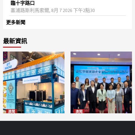
臨十字路口
塞浦路斯利馬索爾, 8月 7 2026 下午2點30
更多新聞
最新資訊
澳聞
澳聞
麗景灣「森」餐廳首次亮相
陽江市經貿推介會暨澳門企業
「2026粵澳名優商品展」
家座談會