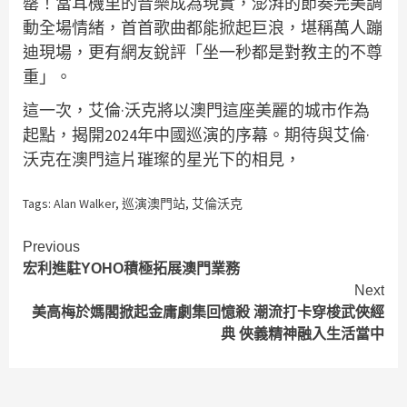
罄！當耳機里的音樂成為現實，澎湃的節奏完美調
動全場情緒，首首歌曲都能掀起巨浪，堪稱萬人蹦
迪現場，更有網友銳評「坐一秒都是對教主的不尊
重」。
這一次，艾倫·沃克將以澳門這座美麗的城市作為
起點，揭開2024年中國巡演的序幕。期待與艾倫·
沃克在澳門這片璀璨的星光下的相見，
Tags:
Alan Walker
,
巡演澳門站
,
艾倫沃克
Continue
Previous
宏利進駐YOHO積極拓展澳門業務
Reading
Next
美高梅於媽閣掀起金庸劇集回憶殺 潮流打卡穿梭武俠經
典 俠義精神融入生活當中