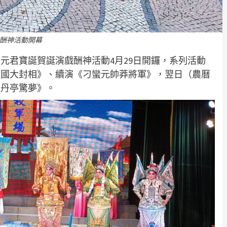
酬神活動開幕
元君寶誕賀誕演戲酬神活動4月29日開鑼，系列活動
六國大封相》、續演《刁蠻元帥莽將軍》，翌日（農曆
牡丹亭驚夢》。