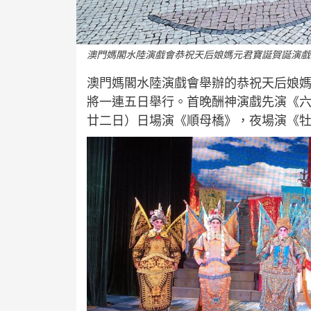
澳門媽閣水陸演戲會恭祝天后娘媽元君寶誕賀誕演戲
澳門媽閣水陸演戲會舉辦的恭祝天后娘媽
將一連五日舉行。首晚酬神演戲先演《
廿二日）日場演《順母橋》，夜場演《