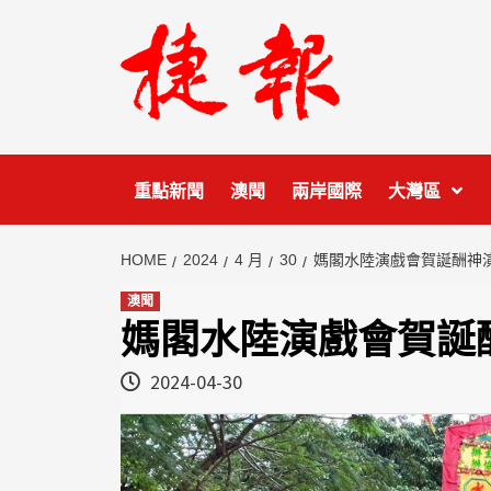
Skip
to
content
重點新聞
澳聞
兩岸國際
大灣區
HOME
2024
4 月
30
媽閣水陸演戲會賀誕酬神
澳聞
媽閣水陸演戲會賀誕
2024-04-30