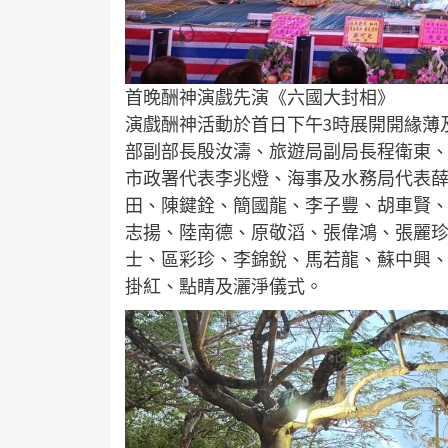
首晚酬神演戲先演《六國大封相》
演戲酬神活動於首日下午3時展開開緣薄
部副部長殷汝濤、旅遊局副局長程衛東
市政署代表李兆燈、海事及水務局代表
田、陳鍵銓、簡國龍、李子豐、胡車賢
志揚、陸南德、原敬滔、張偉鴻、張麗
士、區彩珍、李錦銳、馬若龍、蘇中興
掛紅、點睛及灑淨儀式。