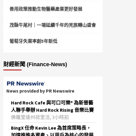
善用政策推動生物醫藥產業更好發展
茂縣牛尾村｜一場延續千年的羌族轉山盛會
葡萄牙失業率創5年新低
財經新聞 (Finance-News)
News provided by PR Newswire
Hard Rock Cafe 與可口可樂® 為新晉藝
人聯手舉辦 Hard Rock Rising 音樂比賽
佛羅里達州荷里活, 3小時前
BingX 任命 Kevin Lee 為首席策略長，
加速推進多資產、以用戶為核心的發展