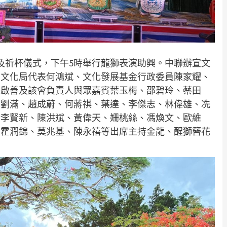
及祈杯儀式，下午5時舉行龍獅表演助興。中聯辦宣文
、文化局代表何鴻斌、文化發展基金行政委員陳家耀、
薛啟善及該會負責人與眾嘉賓葉玉梅、邵碧玲、蔡田
、劉滿、趙成蔚、何蔣祺、葉達、李傑志、林偉雄、冼
珍李賢新、陳洪斌、黃偉天、姍桃絲、馮煥文、歐維
、霍潤錦、莫兆基、陳永禧等出席主持金龍、醒獅簪花