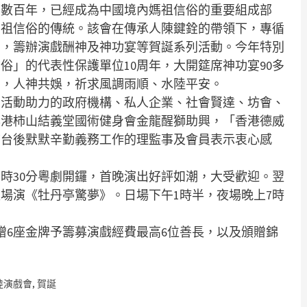
門數百年，已經成為中國境內媽祖信俗的重要組成部
媽祖信俗的傳統。該會在傳承人陳鍵銓的帶領下，專循
間，籌辦演戲酬神及神功宴等賀誕系列活動。今年特別
俗」的代表性保護單位10周年，大開筵席神功宴90多
演，人神共娛，祈求風調雨順、水陸平安。
出活動助力的政府機構、私人企業、社會賢達、坊會、
澳港柿山結義堂國術健身會金龍醒獅助興，「香港德威
前台後默默辛勤義務工作的理監事及會員表示衷心感
7時30分粵劇開鑼，首晚演出好評如潮，大受歡迎。翌
場演《牡丹亭驚夢》。日場下午1時半，夜場晚上7時
贈6座金牌予籌募演戲經費最高6位善長，以及頒贈錦
陸演戲會
,
賀誕