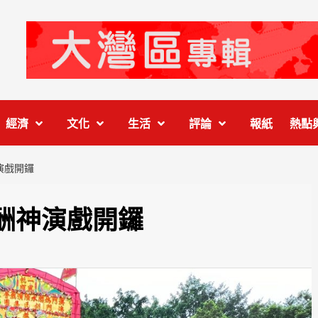
經濟
文化
生活
評論
報紙
熱點
演戲開鑼
酬神演戲開鑼