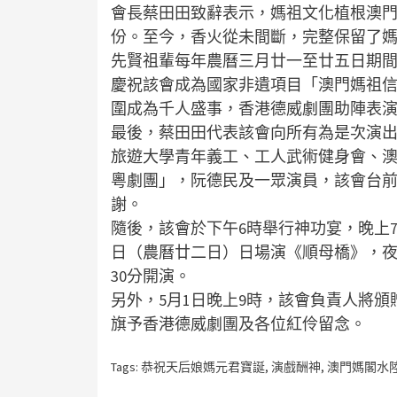
會長蔡田田致辭表示，媽祖文化植根澳
份。至今，香火從未間斷，完整保留了
先賢祖輩每年農曆三月廿一至廿五日期
慶祝該會成為國家非遺項目「澳門媽祖信
圍成為千人盛事，香港德威劇團助陣表
最後，蔡田田代表該會向所有為是次演
旅遊大學青年義工、工人武術健身會、
粵劇團」，阮德民及一眾演員，該會台
謝。
隨後，該會於下午6時舉行神功宴，晚上
日（農曆廿二日）日場演《順母橋》，夜
30分開演。
另外，5月1日晚上9時，該會負責人將頒
旗予香港德威劇團及各位紅伶留念。
Tags:
恭祝天后娘媽元君寶誕
,
演戲酬神
,
澳門媽閣水