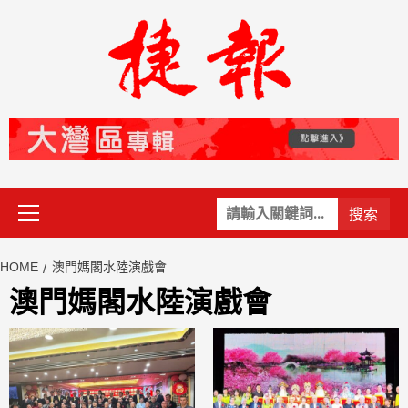
Skip
to
content
Primary
關
Menu
鍵
字:
HOME
澳門媽閣水陸演戲會
澳門媽閣水陸演戲會