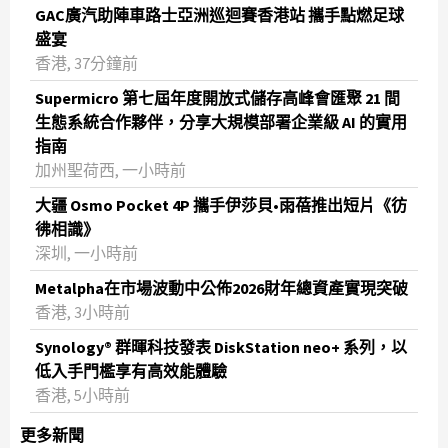
GAC廣汽助陣車路士亞洲巡迴賽香港站 攜手點燃足球
盛宴
香港, 37分鐘前
Supermicro 第七屆年度開放式儲存高峰會匯聚 21 間
生態系統合作夥伴，分享大規模部署企業級 AI 的實用
指南
加州聖荷西, 一小時前
大疆 Osmo Pocket 4P 攜手伊莎貝•雨蓓推出短片《彷
彿相識》
深圳, 一小時前
Metalpha在市場波動中公佈2026財年總資產實現突破
‌香港, 3小時前
Synology® 群暉科技發表 DiskStation neo+ 系列，以
低入手門檻享有高效能體驗
香港, 5小時前
更多新聞