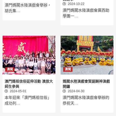
2024-10-22
澳門媽閣水陸演戲會舉辦，
澳門媽閣水陸演戲會廣西助
胡氏集…
學團一…
澳聞
澳聞
澳門媽祖信俗延伸活動 澳旅大
媽閣水陸演戲會賀誕酬神演戲
師生參與
開鑼
2024-05-01
2024-04-30
本年迎來「澳門媽祖信俗」
澳門媽閣水陸演戲會舉辦的
成功列…
恭祝天…