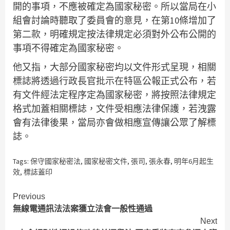
開的事項，不應被確定為國家秘密。所以當局在小
組會討論時聽取了委員會的意見，在第10條增加了
第二款，明確規定按法律規定必須對外公布公開的
事項不得確定為國家秘密。
他又指，大部分國家秘密均以文件形式呈現，相關
標誌將透過行政長官批示在特區公報正式公布，若
有文件經法定程序定為國家秘密，將按照法律規定
格式加蓋相關標誌，文件受相應法律保護，若洩露
會有法律後果，當局亦會做相應宣傳讓公眾了解標
誌。
Tags:
保守國家秘密法
,
國家秘密文件
,
張司
,
張永春
,
明年6月起生
效
,
標誌蓋印
Continue
Previous
無線電通訊法法案獲立法會一般性通過
Reading
Next