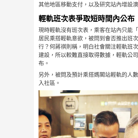
其他地區移動支付，以及研究站內增設
輕軌班次表爭取短時間內公布
現時輕軌沒有班次表，乘客在站內只能
居民乘搭輕軌意欲，被問到會否推出班
行？何蔣祺則稱，明白社會關注輕軌班
建設，所以較難直接取得數據，輕軌公
布。
另外，被問及預計乘搭媽閣站輕軌的人
入社區。