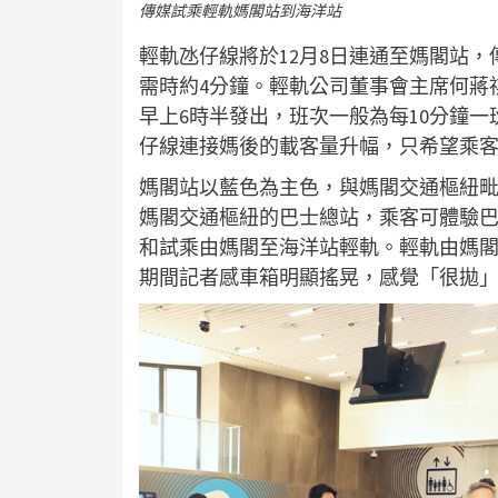
傳媒試乘輕軌媽閣站到海洋站
輕軌氹仔線將於12月8日連通至媽閣站
需時約4分鐘。輕軌公司董事會主席何蔣
早上6時半發出，班次一般為每10分鐘
仔線連接媽後的載客量升幅，只希望乘
媽閣站以藍色為主色，與媽閣交通樞紐毗
媽閣交通樞紐的巴士總站，乘客可體驗
和試乘由媽閣至海洋站輕軌。輕軌由媽閣
期間記者感車箱明顯搖晃，感覺「很拋