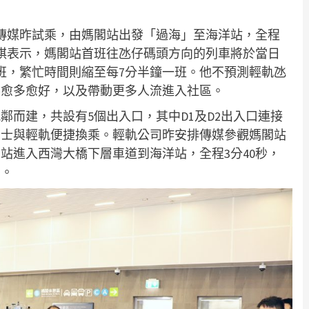
，傳媒昨試乘，由媽閣站出發「過海」至海洋站，全程
祺表示，媽閣站首班往氹仔碼頭方向的列車將於當日
一班，繁忙時間則縮至每7分半鐘一班。他不預測輕軌氹
客愈多愈好，以及帶動更多人流進入社區。
鄰而建，共設有5個出入口，其中D1及D2出入口連接
巴士與輕軌便捷換乘。輕軌公司昨安排傳媒參觀媽閣站
站進入西灣大橋下層車道到海洋站，全程3分40秒，
」。