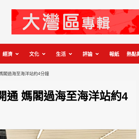
經濟
文化
生活
評論
報紙
熱點
媽閣過海至海洋站約4分鐘
開通 媽閣過海至海洋站約4