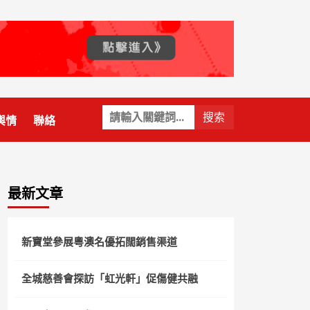
關
輿情
聯絡
鍵
字:
最新文章
新寶堂參展粵澳名優拓闊銷售渠道
全城慈善會探訪「虹光軒」促傷健共融