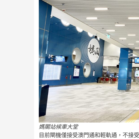
媽閣站候車大堂
目前閘機僅接受澳門通和輕軌通，不接受